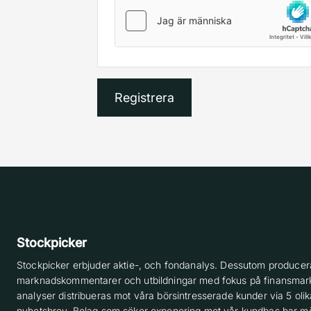
Stockpicker
Stockpicker erbjuder aktie-, och fondanalys. Dessutom producera
marknadskommentarer och utbildningar med fokus på finansmar
analyser distribueras mot våra börsintresserade kunder via 5 olik
nyhetsbrev. Bolag som söker exponering mot vår kundbas har möj