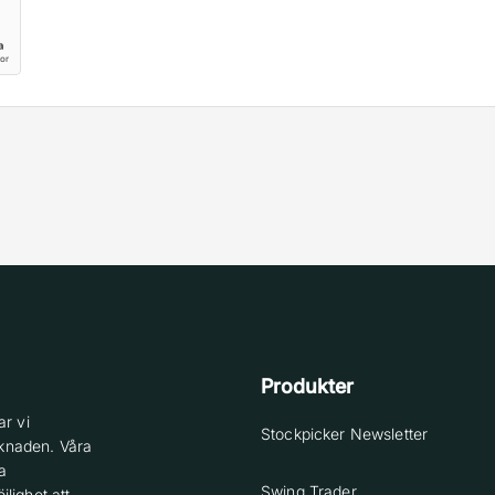
Produkter
r vi
Stockpicker Newsletter
knaden. Våra
a
Swing Trader
lighet att