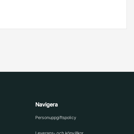
Navigera
Personuppgiftspolicy
Leverans- och köpvillkor