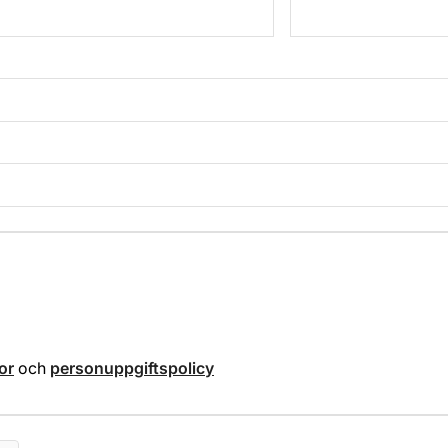
kor
och
personuppgiftspolicy