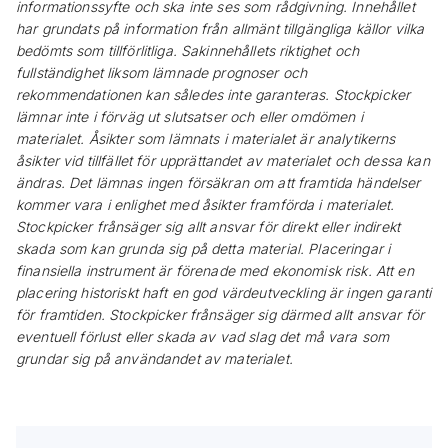
informationssyfte och ska inte ses som rådgivning. Innehållet
har grundats på information från allmänt tillgängliga källor vilka
bedömts som tillförlitliga. Sakinnehållets riktighet och
fullständighet liksom lämnade prognoser och
rekommendationen kan således inte garanteras. Stockpicker
lämnar inte i förväg ut slutsatser och eller omdömen i
materialet. Åsikter som lämnats i materialet är analytikerns
åsikter vid tillfället för upprättandet av materialet och dessa kan
ändras. Det lämnas ingen försäkran om att framtida händelser
kommer vara i enlighet med åsikter framförda i materialet.
Stockpicker frånsäger sig allt ansvar för direkt eller indirekt
skada som kan grunda sig på detta material. Placeringar i
finansiella instrument är förenade med ekonomisk risk. Att en
placering historiskt haft en god värdeutveckling är ingen garanti
för framtiden. Stockpicker frånsäger sig därmed allt ansvar för
eventuell förlust eller skada av vad slag det må vara som
grundar sig på användandet av materialet.