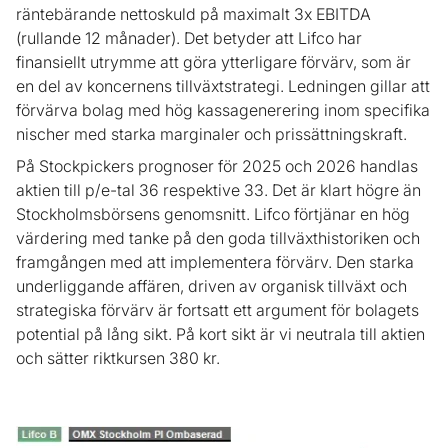
räntebärande nettoskuld på maximalt 3x EBITDA
(rullande 12 månader). Det betyder att Lifco har
finansiellt utrymme att göra ytterligare förvärv, som är
en del av koncernens tillväxtstrategi. Ledningen gillar att
förvärva bolag med hög kassagenerering inom specifika
nischer med starka marginaler och prissättningskraft.
På Stockpickers prognoser för 2025 och 2026 handlas
aktien till p/e-tal 36 respektive 33. Det är klart högre än
Stockholmsbörsens genomsnitt. Lifco förtjänar en hög
värdering med tanke på den goda tillväxthistoriken och
framgången med att implementera förvärv. Den starka
underliggande affären, driven av organisk tillväxt och
strategiska förvärv är fortsatt ett argument för bolagets
potential på lång sikt. På kort sikt är vi neutrala till aktien
och sätter riktkursen 380 kr.