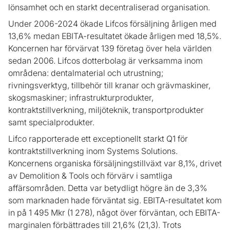
lönsamhet och en starkt decentraliserad organisation.
Under 2006-2024 ökade Lifcos försäljning årligen med
13,6% medan EBITA-resultatet ökade årligen med 18,5%.
Koncernen har förvärvat 139 företag över hela världen
sedan 2006. Lifcos dotterbolag är verksamma inom
områdena: dentalmaterial och utrustning;
rivningsverktyg, tillbehör till kranar och grävmaskiner,
skogsmaskiner; infrastrukturprodukter,
kontraktstillverkning, miljöteknik, transportprodukter
samt specialprodukter.
Lifco rapporterade ett exceptionellt starkt Q1 för
kontraktstillverkning inom Systems Solutions.
Koncernens organiska försäljningstillväxt var 8,1%, drivet
av Demolition & Tools och förvärv i samtliga
affärsområden. Detta var betydligt högre än de 3,3%
som marknaden hade förväntat sig. EBITA-resultatet kom
in på 1 495 Mkr (1 278), något över förväntan, och EBITA-
marginalen förbättrades till 21,6% (21,3). Trots