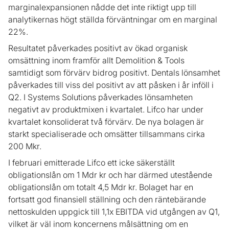
marginalexpansionen nådde det inte riktigt upp till
analytikernas högt ställda förväntningar om en marginal
22%.
Resultatet påverkades positivt av ökad organisk
omsättning inom framför allt Demolition & Tools
samtidigt som förvärv bidrog positivt. Dentals lönsamhet
påverkades till viss del positivt av att påsken i år inföll i
Q2. I Systems Solutions påverkades lönsamheten
negativt av produktmixen i kvartalet. Lifco har under
kvartalet konsoliderat två förvärv. De nya bolagen är
starkt specialiserade och omsätter tillsammans cirka
200 Mkr.
I februari emitterade Lifco ett icke säkerställt
obligationslån om 1 Mdr kr och har därmed utestående
obligationslån om totalt 4,5 Mdr kr. Bolaget har en
fortsatt god finansiell ställning och den räntebärande
nettoskulden uppgick till 1,1x EBITDA vid utgången av Q1,
vilket är väl inom koncernens målsättning om en