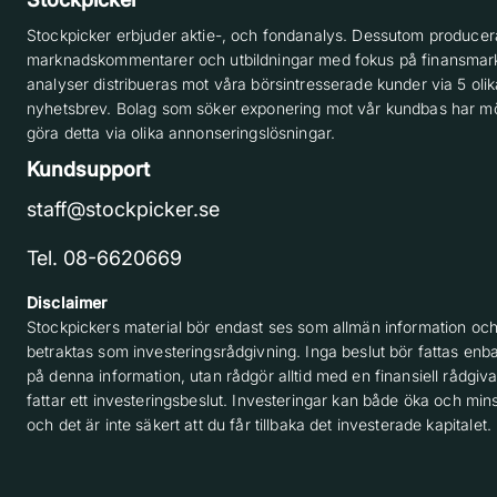
Stockpicker erbjuder aktie-, och fondanalys. Dessutom producera
marknadskommentarer och utbildningar med fokus på finansmar
analyser distribueras mot våra börsintresserade kunder via 5 olik
nyhetsbrev. Bolag som söker exponering mot vår kundbas har möj
göra detta via olika annonseringslösningar.
Kundsupport
staff@stockpicker.se
Tel. 08-6620669
Disclaimer
Stockpickers material bör endast ses som allmän information och
betraktas som investeringsrådgivning. Inga beslut bör fattas enba
på denna information, utan rådgör alltid med en finansiell rådgiv
fattar ett investeringsbeslut. Investeringar kan både öka och min
och det är inte säkert att du får tillbaka det investerade kapitalet.