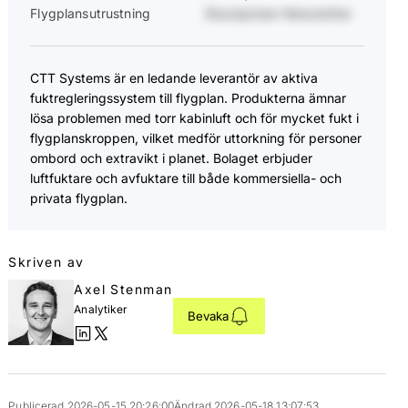
Flygplansutrustning
Stockpicker Newsletter
CTT Systems är en ledande leverantör av aktiva
fuktregleringssystem till flygplan. Produkterna ämnar
lösa problemen med torr kabinluft och för mycket fukt i
flygplanskroppen, vilket medför uttorkning för personer
ombord och extravikt i planet. Bolaget erbjuder
luftfuktare och avfuktare till både kommersiella- och
privata flygplan.
Skriven av
Axel Stenman
Analytiker
Bevaka
Publicerad 2026-05-15 20:26:00
Ändrad 2026-05-18 13:07:53