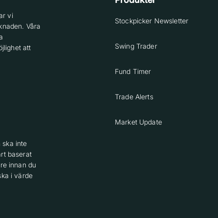
r vi
Stockpicker Newsletter
knaden. Våra
a
Swing Trader
lighet att
Fund Timer
Trade Alerts
Market Update
 ska inte
rt baserat
are innan du
ska i värde