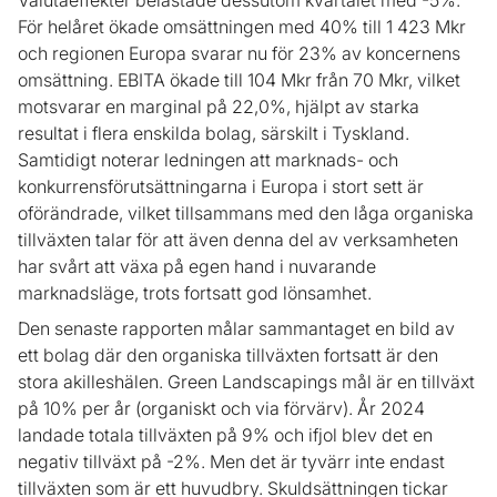
Valutaeffekter belastade dessutom kvartalet med -5%.
För helåret ökade omsättningen med 40% till 1 423 Mkr
och regionen Europa svarar nu för 23% av koncernens
omsättning. EBITA ökade till 104 Mkr från 70 Mkr, vilket
motsvarar en marginal på 22,0%, hjälpt av starka
resultat i flera enskilda bolag, särskilt i Tyskland.
Samtidigt noterar ledningen att marknads- och
konkurrensförutsättningarna i Europa i stort sett är
oförändrade, vilket tillsammans med den låga organiska
tillväxten talar för att även denna del av verksamheten
har svårt att växa på egen hand i nuvarande
marknadsläge, trots fortsatt god lönsamhet.
Den senaste rapporten målar sammantaget en bild av
ett bolag där den organiska tillväxten fortsatt är den
stora akilleshälen. Green Landscapings mål är en tillväxt
på 10% per år (organiskt och via förvärv). År 2024
landade totala tillväxten på 9% och ifjol blev det en
negativ tillväxt på -2%. Men det är tyvärr inte endast
tillväxten som är ett huvudbry. Skuldsättningen tickar