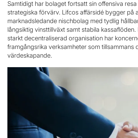
Samtidigt har bolaget fortsatt sin offensiva res
strategiska förvärv. Lifcos affärsidé bygger på a
marknadsledande nischbolag med tydlig hållba
långsiktig vinsttillväxt samt stabila kassaflöde
starkt decentraliserad organisation har koncer
framgångsrika verksamheter som tillsammans dr
värdeskapande.