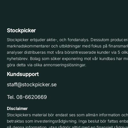
Stockpicker
Stockpicker erbjuder aktie-, och fondanalys. Dessutom producera
marknadskommentarer och utbildningar med fokus på finansmar
analyser distribueras mot våra börsintresserade kunder via 5 olik
nyhetsbrev. Bolag som söker exponering mot vår kundbas har möj
göra detta via olika annonseringslösningar.
Kundsupport
staff@stockpicker.se
Tel. 08-6620669
Disclaimer
Stockpickers material bör endast ses som allmän information och
betraktas som investeringsrådgivning. Inga beslut bör fattas enba
på denna information, utan rådgör alltid med en finansiell rådgiv