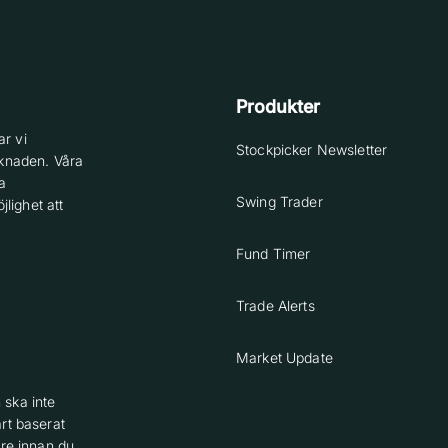
Produkter
r vi
Stockpicker Newsletter
knaden. Våra
a
Swing Trader
lighet att
Fund Timer
Trade Alerts
Market Update
 ska inte
rt baserat
are innan du