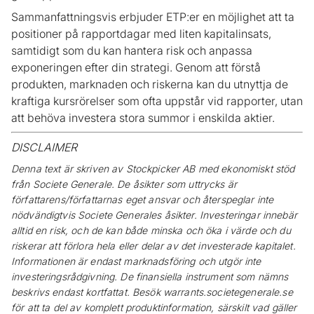
Sammanfattningsvis erbjuder ETP:er en möjlighet att ta
positioner på rapportdagar med liten kapitalinsats,
samtidigt som du kan hantera risk och anpassa
exponeringen efter din strategi. Genom att förstå
produkten, marknaden och riskerna kan du utnyttja de
kraftiga kursrörelser som ofta uppstår vid rapporter, utan
att behöva investera stora summor i enskilda aktier.
DISCLAIMER
Denna text är skriven av Stockpicker AB med ekonomiskt stöd
från Societe Generale. De åsikter som uttrycks är
författarens/författarnas eget ansvar och återspeglar inte
nödvändigtvis Societe Generales åsikter. Investeringar innebär
alltid en risk, och de kan både minska och öka i värde och du
riskerar att förlora hela eller delar av det investerade kapitalet.
Informationen är endast marknadsföring och utgör inte
investeringsrådgivning. De finansiella instrument som nämns
beskrivs endast kortfattat. Besök warrants.societegenerale.se
för att ta del av komplett produktinformation, särskilt vad gäller