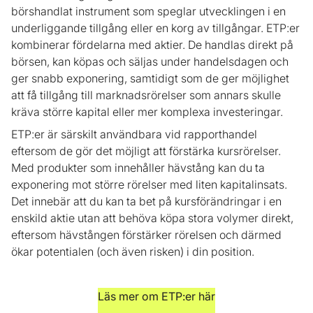
börshandlat instrument som speglar utvecklingen i en
underliggande tillgång eller en korg av tillgångar. ETP:er
kombinerar fördelarna med aktier. De handlas direkt på
börsen, kan köpas och säljas under handelsdagen och
ger snabb exponering, samtidigt som de ger möjlighet
att få tillgång till marknadsrörelser som annars skulle
kräva större kapital eller mer komplexa investeringar.
ETP:er är särskilt användbara vid rapporthandel
eftersom de gör det möjligt att förstärka kursrörelser.
Med produkter som innehåller hävstång kan du ta
exponering mot större rörelser med liten kapitalinsats.
Det innebär att du kan ta bet på kursförändringar i en
enskild aktie utan att behöva köpa stora volymer direkt,
eftersom hävstången förstärker rörelsen och därmed
ökar potentialen (och även risken) i din position.
Läs mer om ETP:er här