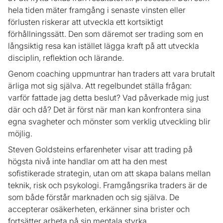
hela tiden mäter framgång i senaste vinsten eller
förlusten riskerar att utveckla ett kortsiktigt
förhållningssätt. Den som däremot ser trading som en
långsiktig resa kan istället lägga kraft på att utveckla
disciplin, reflektion och lärande.
Genom coaching uppmuntrar han traders att vara brutalt
ärliga mot sig själva. Att regelbundet ställa frågan:
varför fattade jag detta beslut? Vad påverkade mig just
där och då? Det är först när man kan konfrontera sina
egna svagheter och mönster som verklig utveckling blir
möjlig.
Steven Goldsteins erfarenheter visar att trading på
högsta nivå inte handlar om att ha den mest
sofistikerade strategin, utan om att skapa balans mellan
teknik, risk och psykologi. Framgångsrika traders är de
som både förstår marknaden och sig själva. De
accepterar osäkerheten, erkänner sina brister och
fortsätter arbeta på sin mentala styrka.