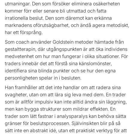
utmaningar. Den som försöker eliminera osäkerheten
kommer förr eller senare bli utmattad och fatta
irrationella beslut. Den som däremot kan erkänna
marknadens oförutsägbarhet, och ändå agera metodiskt,
har ett försprång.
Som coach använder Goldstein metoder hämtade från
gestaltterapin, där utgångspunkten är att öka individens
medvetenhet om hur man fungerar i olika situationer. För
traders innebär det att förstå sina känslomönster,
identifiera sina blinda punkter och se hur den egna
personligheten spelar in i besluten.
Han framhåller att det inte handlar om att radera sina
svagheter, utan om att lära sig leva med dem. En trader
som är alltför impulsiv kan inte alltid ändra sin läggning,
men kan bygga strukturer som mildrar effekten. En
trader som lätt fastnar i analysparalys kan behöva sätta
gränser för beslutsprocessen. Självinsikten blir på så
sätt inte en abstrakt idé, utan ett praktiskt verktyg för att