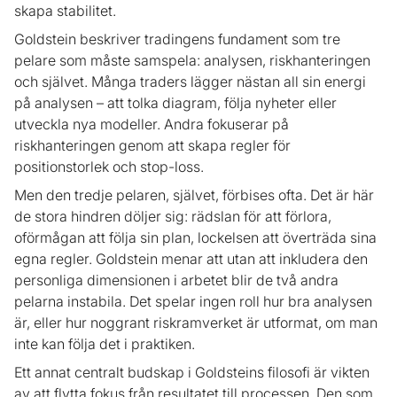
skapa stabilitet.
Goldstein beskriver tradingens fundament som tre
pelare som måste samspela: analysen, riskhanteringen
och självet. Många traders lägger nästan all sin energi
på analysen – att tolka diagram, följa nyheter eller
utveckla nya modeller. Andra fokuserar på
riskhanteringen genom att skapa regler för
positionstorlek och stop-loss.
Men den tredje pelaren, självet, förbises ofta. Det är här
de stora hindren döljer sig: rädslan för att förlora,
oförmågan att följa sin plan, lockelsen att överträda sina
egna regler. Goldstein menar att utan att inkludera den
personliga dimensionen i arbetet blir de två andra
pelarna instabila. Det spelar ingen roll hur bra analysen
är, eller hur noggrant riskramverket är utformat, om man
inte kan följa det i praktiken.
Ett annat centralt budskap i Goldsteins filosofi är vikten
av att flytta fokus från resultatet till processen. Den som