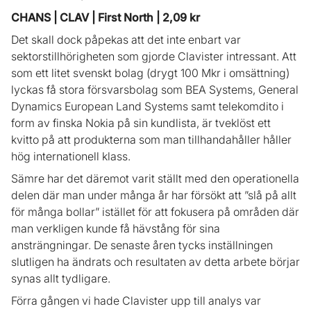
CHANS | CLAV | First North | 2,09 kr
Det skall dock påpekas att det inte enbart var
sektorstillhörigheten som gjorde Clavister intressant. Att
som ett litet svenskt bolag (drygt 100 Mkr i omsättning)
lyckas få stora försvarsbolag som BEA Systems, General
Dynamics European Land Systems samt telekomdito i
form av finska Nokia på sin kundlista, är tveklöst ett
kvitto på att produkterna som man tillhandahåller håller
hög internationell klass.
Sämre har det däremot varit ställt med den operationella
delen där man under många år har försökt att ”slå på allt
för många bollar” istället för att fokusera på områden där
man verkligen kunde få hävstång för sina
ansträngningar. De senaste åren tycks inställningen
slutligen ha ändrats och resultaten av detta arbete börjar
synas allt tydligare.
Förra gången vi hade Clavister upp till analys var