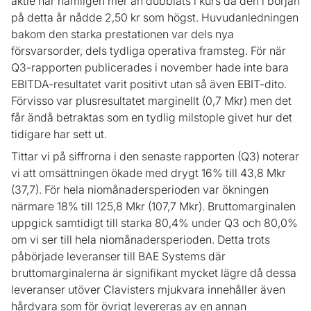
aktie har nämligen mer än dubblats i kurs då den i början
på detta år nådde 2,50 kr som högst. Huvudanledningen
bakom den starka prestationen var dels nya
försvarsorder, dels tydliga operativa framsteg. För när
Q3-rapporten publicerades i november hade inte bara
EBITDA-resultatet varit positivt utan så även EBIT-dito.
Förvisso var plusresultatet marginellt (0,7 Mkr) men det
får ändå betraktas som en tydlig milstople givet hur det
tidigare har sett ut.
Tittar vi på siffrorna i den senaste rapporten (Q3) noterar
vi att omsättningen ökade med drygt 16% till 43,8 Mkr
(37,7). För hela niomånadersperioden var ökningen
närmare 18% till 125,8 Mkr (107,7 Mkr). Bruttomarginalen
uppgick samtidigt till starka 80,4% under Q3 och 80,0%
om vi ser till hela niomånadersperioden. Detta trots
påbörjade leveranser till BAE Systems där
bruttomarginalerna är signifikant mycket lägre då dessa
leveranser utöver Clavisters mjukvara innehåller även
hårdvara som för övrigt levereras av en annan