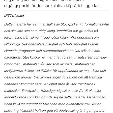
utgångspunkt får det spekulativa köprådet ligga fast.
DISCLAIMER
Detta material har sammanställts av Stockpicker i informationssyfte
och ska inte ses som rådgivning. Innehållet har grundats på
information från allmänt tillgängliga källor vilka bedömts som
tillförlitliga. Sakinnehållets riktighet och fullständighet liksom
lämnade prognoser och rekommendationen kan således inte
garanteras. Stockpicker lämnar inte i förväg ut slutsatser och eller
omdömen i materialet. Åsikter som lämnats i materialet är
analytikerns åsikter vid tillfället för upprättandet av materialet och
dessa kan ändras. Det lämnas ingen försäkran om att framtida
händelser kommer vara i enlighet med åsikter framförda i
materialet. Stockpicker frånsäger sig allt ansvar för direkt eller
indirekt skada som kan grunda sig på detta material. Placeringar i
finansiella instrument är förenade med ekonomisk risk. Att en
placering historiskt haft en god värdeutveckling är ingen garanti