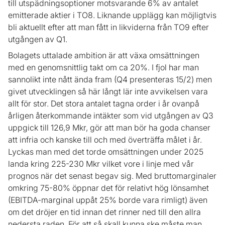
till utspädningsoptioner motsvarande 6% av antalet
emitterade aktier i TO8. Liknande upplägg kan möjligtvis
bli aktuellt efter att man fått in likviderna från TO9 efter
utgången av Q1.
Bolagets uttalade ambition är att växa omsättningen
med en genomsnittlig takt om ca 20%. I fjol har man
sannolikt inte nått ända fram (Q4 presenteras 15/2) men
givet utvecklingen så här långt lär inte avvikelsen vara
allt för stor. Det stora antalet tagna order i år ovanpå
årligen återkommande intäkter som vid utgången av Q3
uppgick till 126,9 Mkr, gör att man bör ha goda chanser
att infria och kanske till och med överträffa målet i år.
Lyckas man med det torde omsättningen under 2025
landa kring 225-230 Mkr vilket vore i linje med vår
prognos när det senast begav sig. Med bruttomarginaler
omkring 75-80% öppnar det för relativt hög lönsamhet
(EBITDA-marginal uppåt 25% borde vara rimligt) även
om det dröjer en tid innan det rinner ned till den allra
nedersta raden. För att så skall kunna ske måste man