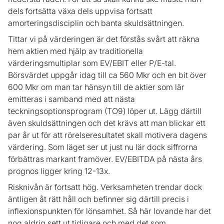
dels fortsätta växa dels uppvisa fortsatt
amorteringsdisciplin och banta skuldsättningen.
Tittar vi på värderingen är det förstås svårt att räkna
hem aktien med hjälp av traditionella
värderingsmultiplar som EV/EBIT eller P/E-tal.
Börsvärdet uppgår idag till ca 560 Mkr och en bit över
600 Mkr om man tar hänsyn till de aktier som lär
emitteras i samband med att nästa
teckningsoptionsprogram (TO9) löper ut. Lägg därtill
även skuldsättningen och det krävs att man blickar ett
par år ut för att rörelseresultatet skall motivera dagens
värdering. Som läget ser ut just nu lär dock siffrorna
förbättras markant framöver. EV/EBITDA på nästa års
prognos ligger kring 12-13x.
Risknivån är fortsatt hög. Verksamheten trendar dock
äntligen åt rätt håll och befinner sig därtill precis i
inflexionspunkten för lönsamhet. Så här lovande har det
nog aldrig sett ut tidigare och med det som