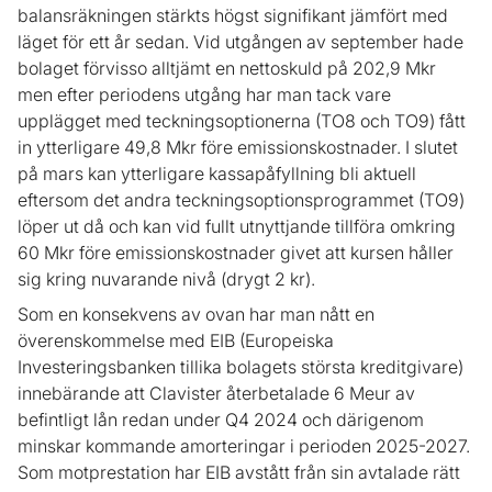
balansräkningen stärkts högst signifikant jämfört med
läget för ett år sedan. Vid utgången av september hade
bolaget förvisso alltjämt en nettoskuld på 202,9 Mkr
men efter periodens utgång har man tack vare
upplägget med teckningsoptionerna (TO8 och TO9) fått
in ytterligare 49,8 Mkr före emissionskostnader. I slutet
på mars kan ytterligare kassapåfyllning bli aktuell
eftersom det andra teckningsoptionsprogrammet (TO9)
löper ut då och kan vid fullt utnyttjande tillföra omkring
60 Mkr före emissionskostnader givet att kursen håller
sig kring nuvarande nivå (drygt 2 kr).
Som en konsekvens av ovan har man nått en
överenskommelse med EIB (Europeiska
Investeringsbanken tillika bolagets största kreditgivare)
innebärande att Clavister återbetalade 6 Meur av
befintligt lån redan under Q4 2024 och därigenom
minskar kommande amorteringar i perioden 2025-2027.
Som motprestation har EIB avstått från sin avtalade rätt