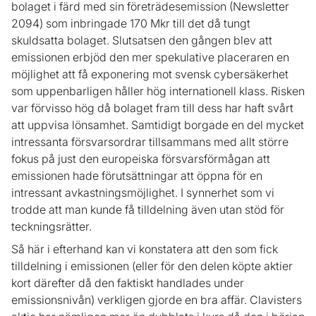
bolaget i färd med sin företrädesemission (Newsletter
2094) som inbringade 170 Mkr till det då tungt
skuldsatta bolaget. Slutsatsen den gången blev att
emissionen erbjöd den mer spekulative placeraren en
möjlighet att få exponering mot svensk cybersäkerhet
som uppenbarligen håller hög internationell klass. Risken
var förvisso hög då bolaget fram till dess har haft svårt
att uppvisa lönsamhet. Samtidigt borgade en del mycket
intressanta försvarsordrar tillsammans med allt större
fokus på just den europeiska försvarsförmågan att
emissionen hade förutsättningar att öppna för en
intressant avkastningsmöjlighet. I synnerhet som vi
trodde att man kunde få tilldelning även utan stöd för
teckningsrätter.
Så här i efterhand kan vi konstatera att den som fick
tilldelning i emissionen (eller för den delen köpte aktier
kort därefter då den faktiskt handlades under
emissionsnivån) verkligen gjorde en bra affär. Clavisters