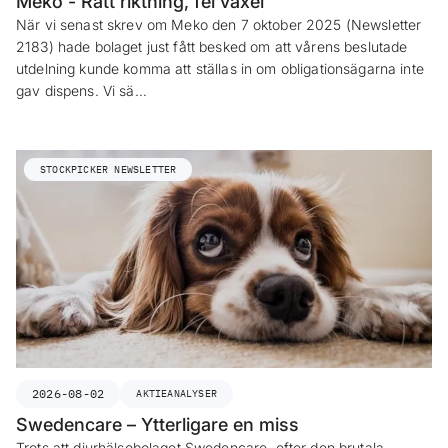
Meko - Rätt riktning, fel växel
När vi senast skrev om Meko den 7 oktober 2025 (Newsletter
2183) hade bolaget just fått besked om att vårens beslutade
utdelning kunde komma att ställas in om obligationsägarna inte
gav dispens. Vi sä…
STOCKPICKER NEWSLETTER
2026-08-02
AKTIEANALYSER
Swedencare – Ytterligare en miss
Trots att djurhälsobolaget Swedencare, efter den brutala