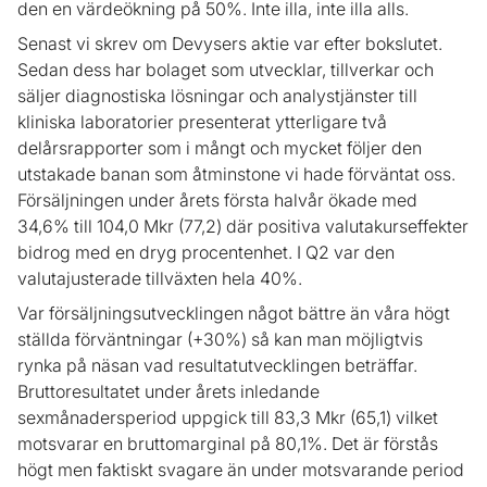
den en värdeökning på 50%. Inte illa, inte illa alls.
Senast vi skrev om Devysers aktie var efter bokslutet.
Sedan dess har bolaget som utvecklar, tillverkar och
säljer diagnostiska lösningar och analystjänster till
kliniska laboratorier presenterat ytterligare två
delårsrapporter som i mångt och mycket följer den
utstakade banan som åtminstone vi hade förväntat oss.
Försäljningen under årets första halvår ökade med
34,6% till 104,0 Mkr (77,2) där positiva valutakurseffekter
bidrog med en dryg procentenhet. I Q2 var den
valutajusterade tillväxten hela 40%.
Var försäljningsutvecklingen något bättre än våra högt
ställda förväntningar (+30%) så kan man möjligtvis
rynka på näsan vad resultatutvecklingen beträffar.
Bruttoresultatet under årets inledande
sexmånadersperiod uppgick till 83,3 Mkr (65,1) vilket
motsvarar en bruttomarginal på 80,1%. Det är förstås
högt men faktiskt svagare än under motsvarande period