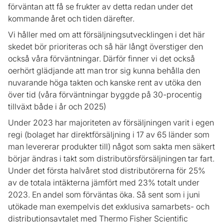
förväntan att få se frukter av detta redan under det
kommande året och tiden därefter.
Vi håller med om att försäljningsutvecklingen i det här
skedet bör prioriteras och så här långt överstiger den
också våra förväntningar. Därför finner vi det också
oerhört glädjande att man tror sig kunna behålla den
nuvarande höga takten och kanske rent av utöka den
över tid (våra förväntningar byggde på 30-procentig
tillväxt både i år och 2025)
Under 2023 har majoriteten av försäljningen varit i egen
regi (bolaget har direktförsäljning i 17 av 65 länder som
man levererar produkter till) något som sakta men säkert
börjar ändras i takt som distributörsförsäljningen tar fart.
Under det första halvåret stod distributörerna för 25%
av de totala intäkterna jämfört med 23% totalt under
2023. En andel som förväntas öka. Så sent som i juni
utökade man exempelvis det exklusiva samarbets- och
distributionsavtalet med Thermo Fisher Scientific