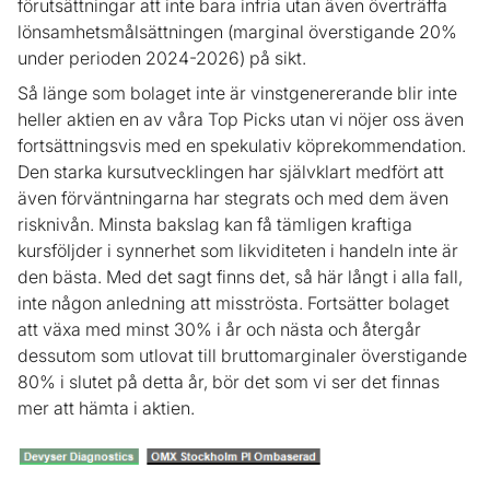
förutsättningar att inte bara infria utan även överträffa
lönsamhetsmålsättningen (marginal överstigande 20%
under perioden 2024-2026) på sikt.
Så länge som bolaget inte är vinstgenererande blir inte
heller aktien en av våra Top Picks utan vi nöjer oss även
fortsättningsvis med en spekulativ köprekommendation.
Den starka kursutvecklingen har självklart medfört att
även förväntningarna har stegrats och med dem även
risknivån. Minsta bakslag kan få tämligen kraftiga
kursföljder i synnerhet som likviditeten i handeln inte är
den bästa. Med det sagt finns det, så här långt i alla fall,
inte någon anledning att misströsta. Fortsätter bolaget
att växa med minst 30% i år och nästa och återgår
dessutom som utlovat till bruttomarginaler överstigande
80% i slutet på detta år, bör det som vi ser det finnas
mer att hämta i aktien.