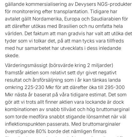
gällande kommersialisering av Devysers NGS-produkter
för monitorering efter transplantation. Tidigare har
avtalet gällt Nordamerika, Europa och Saudiarabien för
att därefter utökas med Brasilien och nu omfatta hela
världen. Det faktum att man gradvis har valt att utöka det
tyder som vi tolkar det, på att man tycks vara tillfreds
med hur samarbetet har utvecklats i dess inledande
skede.
Värderingsmässigt (börsvärde kring 2 miljarder)
framstår aktien som relativt sett dyr givet negativt
resultat och årsförsäljning som i år kan tänkas landa
omkring 225-230 Mkr för att därefter öka till 295-300
Mkr nästa år baserat på våra tidigare estimat. Det som
gör att vi trots allt finner aktien vara lockande är dock
kombinationen av snabb tillväxt och hög bruttomarginal
som torde medföra snabbt stigande lönsamhet när väl
inflektionspunkten passerats. Med bruttomarginaler
överstigande 80% borde det nämligen finnas