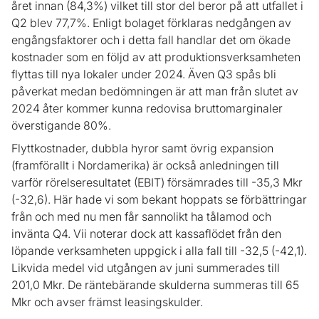
året innan (84,3%) vilket till stor del beror på att utfallet i
Q2 blev 77,7%. Enligt bolaget förklaras nedgången av
engångsfaktorer och i detta fall handlar det om ökade
kostnader som en följd av att produktionsverksamheten
flyttas till nya lokaler under 2024. Även Q3 spås bli
påverkat medan bedömningen är att man från slutet av
2024 åter kommer kunna redovisa bruttomarginaler
överstigande 80%.
Flyttkostnader, dubbla hyror samt övrig expansion
(framförallt i Nordamerika) är också anledningen till
varför rörelseresultatet (EBIT) försämrades till -35,3 Mkr
(-32,6). Här hade vi som bekant hoppats se förbättringar
från och med nu men får sannolikt ha tålamod och
invänta Q4. Vii noterar dock att kassaflödet från den
löpande verksamheten uppgick i alla fall till -32,5 (-42,1).
Likvida medel vid utgången av juni summerades till
201,0 Mkr. De räntebärande skulderna summeras till 65
Mkr och avser främst leasingskulder.