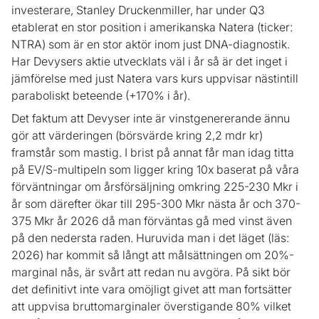
investerare, Stanley Druckenmiller, har under Q3
etablerat en stor position i amerikanska Natera (ticker:
NTRA) som är en stor aktör inom just DNA-diagnostik.
Har Devysers aktie utvecklats väl i år så är det inget i
jämförelse med just Natera vars kurs uppvisar nästintill
paraboliskt beteende (+170% i år).
Det faktum att Devyser inte är vinstgenererande ännu
gör att värderingen (börsvärde kring 2,2 mdr kr)
framstår som mastig. I brist på annat får man idag titta
på EV/S-multipeln som ligger kring 10x baserat på våra
förväntningar om årsförsäljning omkring 225-230 Mkr i
år som därefter ökar till 295-300 Mkr nästa år och 370-
375 Mkr år 2026 då man förväntas gå med vinst även
på den nedersta raden. Huruvida man i det läget (läs:
2026) har kommit så långt att målsättningen om 20%-
marginal nås, är svårt att redan nu avgöra. På sikt bör
det definitivt inte vara omöjligt givet att man fortsätter
att uppvisa bruttomarginaler överstigande 80% vilket