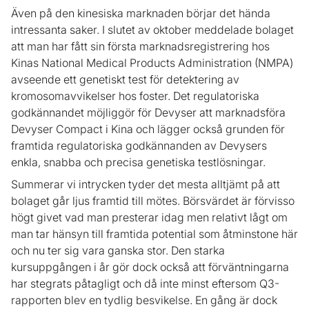
Även på den kinesiska marknaden börjar det hända
intressanta saker. I slutet av oktober meddelade bolaget
att man har fått sin första marknadsregistrering hos
Kinas National Medical Products Administration (NMPA)
avseende ett genetiskt test för detektering av
kromosomavvikelser hos foster. Det regulatoriska
godkännandet möjliggör för Devyser att marknadsföra
Devyser Compact i Kina och lägger också grunden för
framtida regulatoriska godkännanden av Devysers
enkla, snabba och precisa genetiska testlösningar.
Summerar vi intrycken tyder det mesta alltjämt på att
bolaget går ljus framtid till mötes. Börsvärdet är förvisso
högt givet vad man presterar idag men relativt lågt om
man tar hänsyn till framtida potential som åtminstone här
och nu ter sig vara ganska stor. Den starka
kursuppgången i år gör dock också att förväntningarna
har stegrats påtagligt och då inte minst eftersom Q3-
rapporten blev en tydlig besvikelse. En gång är dock