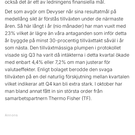
också det är ett av ledningens finansiella mål.
Det som avgör om Devyser når sina resultatmål på
medellång sikt är förstås tillväxten under de närmaste
åren. Så här långt i år (nio månader) har man vuxit med
23% vilket är lägre än våra antaganden som inför detta
år byggde på minst 30-procentig tillväxttakt såväl i år
som nästa. Den tillväxtmässiga plumpen i protokollet
visade sig Q3 ha varit då intäkterna i detta kvartal ökade
med enbart 4,4% eller 7,2% om man justerar för
valutaeffekter. Enligt bolaget berodde den svaga
tillväxten på en del naturlig förskjutning mellan kvartalen
vilket indikerar att Q4 kan bli extra stark. I oktober har
man bland annat fått in sin största order från
samarbetspartnern Thermo Fisher (TF).
Annons