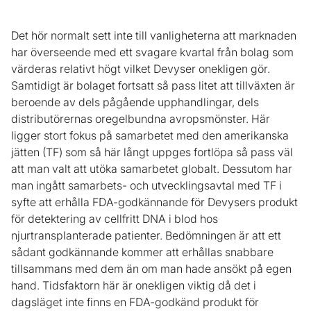
Det hör normalt sett inte till vanligheterna att marknaden
har överseende med ett svagare kvartal från bolag som
värderas relativt högt vilket Devyser onekligen gör.
Samtidigt är bolaget fortsatt så pass litet att tillväxten är
beroende av dels pågående upphandlingar, dels
distributörernas oregelbundna avropsmönster. Här
ligger stort fokus på samarbetet med den amerikanska
jätten (TF) som så här långt uppges fortlöpa så pass väl
att man valt att utöka samarbetet globalt. Dessutom har
man ingått samarbets- och utvecklingsavtal med TF i
syfte att erhålla FDA-godkännande för Devysers produkt
för detektering av cellfritt DNA i blod hos
njurtransplanterade patienter. Bedömningen är att ett
sådant godkännande kommer att erhållas snabbare
tillsammans med dem än om man hade ansökt på egen
hand. Tidsfaktorn här är onekligen viktig då det i
dagsläget inte finns en FDA-godkänd produkt för