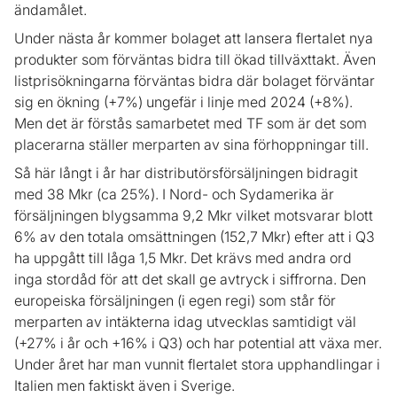
ändamålet.
Under nästa år kommer bolaget att lansera flertalet nya
produkter som förväntas bidra till ökad tillväxttakt. Även
listprisökningarna förväntas bidra där bolaget förväntar
sig en ökning (+7%) ungefär i linje med 2024 (+8%).
Men det är förstås samarbetet med TF som är det som
placerarna ställer merparten av sina förhoppningar till.
Så här långt i år har distributörsförsäljningen bidragit
med 38 Mkr (ca 25%). I Nord- och Sydamerika är
försäljningen blygsamma 9,2 Mkr vilket motsvarar blott
6% av den totala omsättningen (152,7 Mkr) efter att i Q3
ha uppgått till låga 1,5 Mkr. Det krävs med andra ord
inga stordåd för att det skall ge avtryck i siffrorna. Den
europeiska försäljningen (i egen regi) som står för
merparten av intäkterna idag utvecklas samtidigt väl
(+27% i år och +16% i Q3) och har potential att växa mer.
Under året har man vunnit flertalet stora upphandlingar i
Italien men faktiskt även i Sverige.