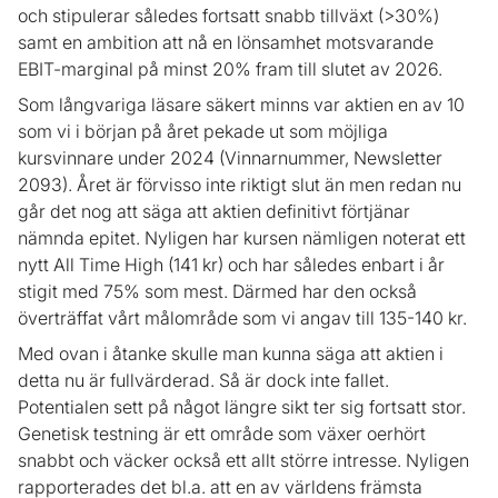
och stipulerar således fortsatt snabb tillväxt (>30%)
samt en ambition att nå en lönsamhet motsvarande
EBIT-marginal på minst 20% fram till slutet av 2026.
Som långvariga läsare säkert minns var aktien en av 10
som vi i början på året pekade ut som möjliga
kursvinnare under 2024 (Vinnarnummer, Newsletter
2093). Året är förvisso inte riktigt slut än men redan nu
går det nog att säga att aktien definitivt förtjänar
nämnda epitet. Nyligen har kursen nämligen noterat ett
nytt All Time High (141 kr) och har således enbart i år
stigit med 75% som mest. Därmed har den också
överträffat vårt målområde som vi angav till 135-140 kr.
Med ovan i åtanke skulle man kunna säga att aktien i
detta nu är fullvärderad. Så är dock inte fallet.
Potentialen sett på något längre sikt ter sig fortsatt stor.
Genetisk testning är ett område som växer oerhört
snabbt och väcker också ett allt större intresse. Nyligen
rapporterades det bl.a. att en av världens främsta