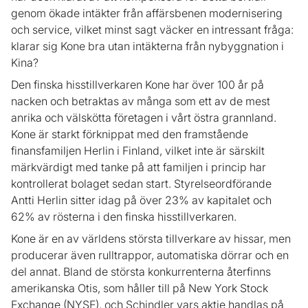
genom ökade intäkter från affärsbenen modernisering
och service, vilket minst sagt väcker en intressant fråga:
klarar sig Kone bra utan intäkterna från nybyggnation i
Kina?
Den finska hisstillverkaren Kone har över 100 år på
nacken och betraktas av många som ett av de mest
anrika och välskötta företagen i vårt östra grannland.
Kone är starkt förknippat med den framstående
finansfamiljen Herlin i Finland, vilket inte är särskilt
märkvärdigt med tanke på att familjen i princip har
kontrollerat bolaget sedan start. Styrelseordförande
Antti Herlin sitter idag på över 23% av kapitalet och
62% av rösterna i den finska hisstillverkaren.
Kone är en av världens största tillverkare av hissar, men
producerar även rulltrappor, automatiska dörrar och en
del annat. Bland de största konkurrenterna återfinns
amerikanska Otis, som håller till på New York Stock
Exchange (NYSE), och Schindler vars aktie handlas på