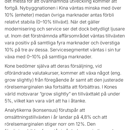
det mesta för att ovannämnda utveckling kommer att
fortgå. Nybyggnationen i Kina väntas minska med över
10% (enheter) medan övriga marknader antas förbli
relativt stabila (0–10% tillväxt). När det gäller
modernisering och service ser det dock betydligt ljusare
ut. Inom det förstnämnda affärsområdet väntas tillväxten
vara positiv på samtliga fyra marknader och överstiga
10% på tre av dessa. Servicesegmentet väntas i sin tur
växa med 0–10% på samtliga marknader.
Kone bedömer själva att deras försäljning, vid
oförändrade valutakurser, kommer att växa något (eng.
grow slightly) från föregående år samt att den justerade
rörelsemarginalen ska fortsätta att förbättras. I Kones
värld motsvarar ”grow slightly” en tillväxttakt på under
5%, vilket kan vara värt att ha i åtanke.
Analytikerna (konsensus) förutspår att
omsättningstillväxten i år landar på 4,8% och att
rörelsemarginalen stiger norr om 12%. Den