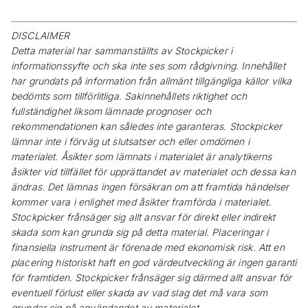
DISCLAIMER
Detta material har sammanställts av Stockpicker i
informationssyfte och ska inte ses som rådgivning. Innehållet
har grundats på information från allmänt tillgängliga källor vilka
bedömts som tillförlitliga. Sakinnehållets riktighet och
fullständighet liksom lämnade prognoser och
rekommendationen kan således inte garanteras. Stockpicker
lämnar inte i förväg ut slutsatser och eller omdömen i
materialet. Åsikter som lämnats i materialet är analytikerns
åsikter vid tillfället för upprättandet av materialet och dessa kan
ändras. Det lämnas ingen försäkran om att framtida händelser
kommer vara i enlighet med åsikter framförda i materialet.
Stockpicker frånsäger sig allt ansvar för direkt eller indirekt
skada som kan grunda sig på detta material. Placeringar i
finansiella instrument är förenade med ekonomisk risk. Att en
placering historiskt haft en god värdeutveckling är ingen garanti
för framtiden. Stockpicker frånsäger sig därmed allt ansvar för
eventuell förlust eller skada av vad slag det må vara som
grundar sig på användandet av materialet.