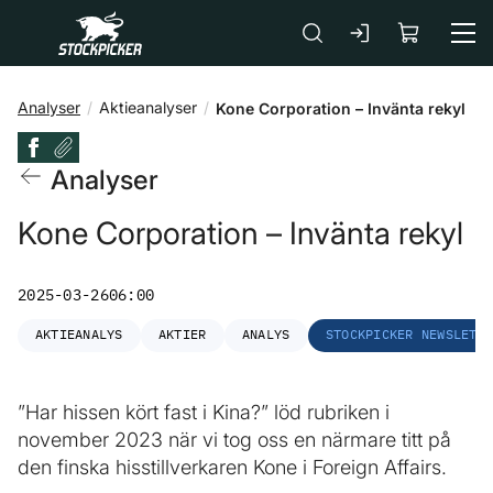
Gå till huvudinnehåll
Analyser
Aktieanalyser
Kone Corporation – Invänta rekyl
Analyser
Kone Corporation – Invänta rekyl
2025-03-26
06:00
AKTIEANALYS
AKTIER
ANALYS
STOCKPICKER NEWSLETT
”Har hissen kört fast i Kina?” löd rubriken i
november 2023 när vi tog oss en närmare titt på
den finska hisstillverkaren Kone i Foreign Affairs.