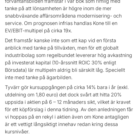
förväntansbilden framstår i vår bok som rimlig med
tanke på att lönsamheten är högre inom de mer
snabbväxande affärsområdena modernisering- och
service. Om prognosen infrias handlas Kone till en
EV/EBIT-multipel på cirka 19x.
Det framstår kanske inte som ett kap vid en första
anblick med tanke på tillväxten, men för ett globalt
industribolag som regelbundet levererar hög avkastning
på investerat kapital (10-årssnitt ROIC 30% enligt
Börsdata) lär multipeln aldrig bli särskilt låg. Speciellt
inte med tanke på ägarbilden.
Tyvärr gör kursuppgången på cirka 14% bara i år (exkl.
utdelning om 1,80 euro) det dock svårt att hitta 20%
uppsida i aktien på 6 – 12 månaders sikt, vilket är kravet
för ett köpförslag i denna tidning. Av den anledningen får
vi hoppas på en rekyl i aktien även om Kone antagligen
är ett vettigt långsiktigt innehav redan kring dessa
kursnivåer.