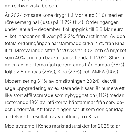
den schweiziska börsen.
År 2024 omsatte Kone drygt 11,1 Mdr euro (11,0) med en
rörelsemarginal (just.) på 11,7% (11,4). Orderingången
under januari – december ifjol uppgick till 8,8 Mdr euro,
vilket innebar en tillväxt på 3,3% från året innan. Av den
totala orderingången härstammade cirka 25% från Kina
ifjol. Motsvarande siffra år 2023 var 30% och så mycket
som 40% om man backar bandet ända till 2021. Största
delen av intäkterna ifjol genererades från Europa (38%),
följt av Americas (25%), Kina (23%) och AMEA (14%).
Modernisering (41% av omsättningen 2024), det vill
säga uppgradering av existerande hissar, är numera ett
lika stort affärsområde som nybyggnation (41%) medan
resterande 19% av intäkterna härstammar från service-
och underhåll. Att fördelningen ser ut som den gör idag
är delvis ett resultat av avmattningen i Kina.
Med avstamp i Kones marknadsutsikter för 2025 talar