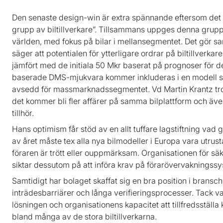
Den senaste design-win är extra spännande eftersom det k
grupp av biltillverkare”. Tillsammans uppges denna grupp 
världen, med fokus på bilar i mellansegmentet. Det gör 
säger att potentialen för ytterligare ordrar på biltillverkar
jämfört med de initiala 50 Mkr baserat på prognoser för 
baserade DMS-mjukvara kommer inkluderas i en modell so
avsedd för massmarknadssegmentet. Vd Martin Krantz tror,
det kommer bli fler affärer på samma bilplattform och äv
tillhör.
Hans optimism får stöd av en allt tuffare lagstiftning vad 
av året måste tex alla nya bilmodeller i Europa vara ut
föraren är trött eller ouppmärksam. Organisationen för säk
siktar dessutom på att införa krav på förarövervakningss
Samtidigt har bolaget skaffat sig en bra position i bran
inträdesbarriärer och långa verifieringsprocesser. Tack 
lösningen och organisationens kapacitet att tillfredsställ
bland många av de stora biltillverkarna.