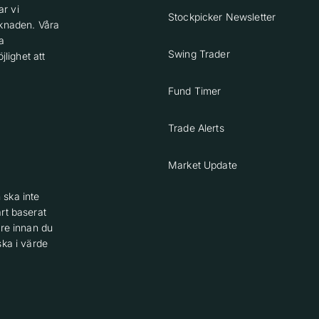
r vi
Stockpicker Newsletter
knaden. Våra
a
Swing Trader
lighet att
Fund Timer
Trade Alerts
Market Update
 ska inte
rt baserat
are innan du
ska i värde