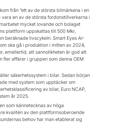
om från ”ett av de största bilmärkena i en
vara en av de största fordonstillverkarna i
samarbetet mycket lovande och bolaget
ens plattform uppskattas till 500 Mkr,
den beräknade livscykeln. Smart Eyes AI-
m ska gå i produktion i mitten av 2024,
 emellertid, att sannolikheten är god att
en fler affärer i gruppen som denna OEM
gäller säkerhetssystem i bilar. Sedan början
rustade med system som upptäcker om
erhetsklassificering av bilar, Euro NCAP,
ystem år 2025.
schen som kännetecknas av höga
vare kvalitén av den plattformsoberoende
a kundernas behov har man etablerat sig