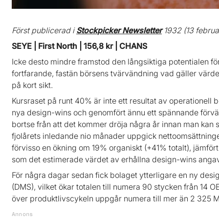
Först publicerad i
Stockpicker Newsletter
1932 (13 februa
SEYE | First North | 156,8 kr | CHANS
Icke desto mindre framstod den långsiktiga potentialen f
fortfarande, fastän börsens tvärvändning vad gäller värde
på kort sikt.
Kursraset på runt 40% är inte ett resultat av operationell 
nya design-wins och genomfört ännu ett spännande förvärv
bortse från att det kommer dröja några år innan man kan s
fjolårets inledande nio månader uppgick nettoomsättninge
förvisso en ökning om 19% organiskt (+41% totalt), jämfö
som det estimerade värdet av erhållna design-wins angavs
För några dagar sedan fick bolaget ytterligare en ny desi
(DMS), vilket ökar totalen till numera 90 stycken från 14
över produktlivscykeln uppgår numera till mer än 2 325 M
Annons