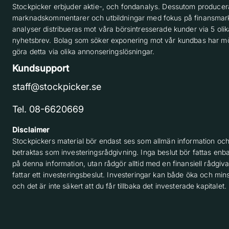
Stockpicker erbjuder aktie-, och fondanalys. Dessutom producera
marknadskommentarer och utbildningar med fokus på finansmar
analyser distribueras mot våra börsintresserade kunder via 5 olik
nyhetsbrev. Bolag som söker exponering mot vår kundbas har möj
göra detta via olika annonseringslösningar.
Kundsupport
staff@stockpicker.se
Tel. 08-6620669
Disclaimer
Stockpickers material bör endast ses som allmän information och
betraktas som investeringsrådgivning. Inga beslut bör fattas enba
på denna information, utan rådgör alltid med en finansiell rådgiv
fattar ett investeringsbeslut. Investeringar kan både öka och min
och det är inte säkert att du får tillbaka det investerade kapitalet.