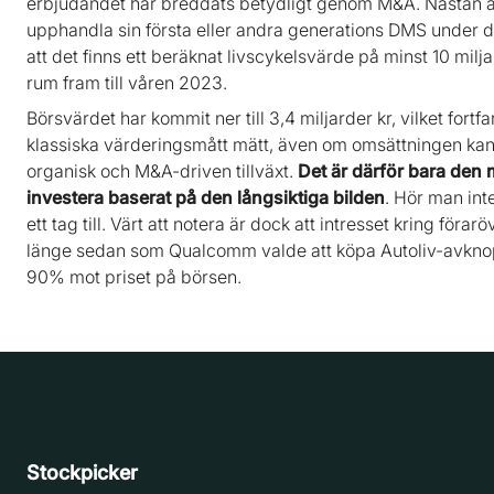
erbjudandet har breddats betydligt genom M&A. Nästan all
upphandla sin första eller andra generations DMS under d
att det finns ett beräknat livscykelsvärde på minst 10 mil
rum fram till våren 2023.
Börsvärdet har kommit ner till 3,4 miljarder kr, vilket fort
klassiska värderingsmått mätt, även om omsättningen kan n
organisk och M&A-driven tillväxt.
Det är därför bara den 
investera baserat på den långsiktiga bilden
. Hör man int
ett tag till. Värt att notera är dock att intresset kring för
länge sedan som Qualcomm valde att köpa Autoliv-avknop
90% mot priset på börsen.
Stockpicker