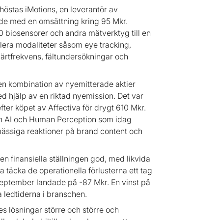
 höstas iMotions, en leverantör av
nde med en omsättning kring 95 Mkr.
50 biosensorer och andra mätverktyg till en
 flera modaliteter såsom eye tracking,
 hjärtfrekvens, fältundersökningar och
en kombination av nyemitterade aktier
d hjälp av en riktad nyemission. Det var
ter köpet av Affectiva för drygt 610 Mkr.
on AI och Human Perception som idag
ässiga reaktioner på brand content och
n finansiella ställningen god, med likvida
äcka de operationella förlusterna ett tag
h september landade på -87 Mkr. En vinst på
ga ledtiderna i branschen.
es lösningar större och större och