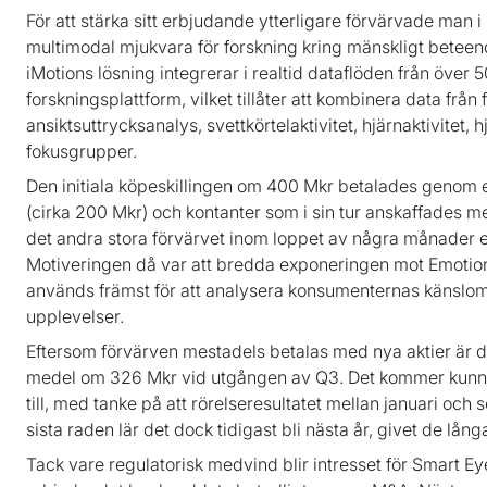
För att stärka sitt erbjudande ytterligare förvärvade man i
multimodal mjukvara för forskning kring mänskligt betee
iMotions lösning integrerar i realtid dataflöden från över 
forskningsplattform, vilket tillåter att kombinera data från
ansiktsuttrycksanalys, svettkörtelaktivitet, hjärnaktivitet,
fokusgrupper.
Den initiala köpeskillingen om 400 Mkr betalades genom 
(cirka 200 Mkr) och kontanter som i sin tur anskaffades me
det andra stora förvärvet inom loppet av några månader ef
Motiveringen då var att bredda exponeringen mot Emoti
används främst för att analysera konsumenternas känslom
upplevelser.
Eftersom förvärven mestadels betalas med nya aktier är de
medel om 326 Mkr vid utgången av Q3. Det kommer kunna t
till, med tanke på att rörelseresultatet mellan januari oc
sista raden lär det dock tidigast bli nästa år, givet de lån
Tack vare regulatorisk medvind blir intresset för Smart Ey