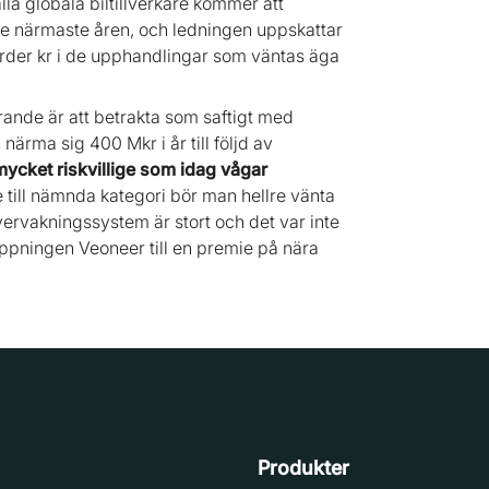
a globala biltillverkare kommer att
e närmaste åren, och ledningen uppskattar
jarder kr i de upphandlingar som väntas äga
farande är att betrakta som saftigt med
ärma sig 400 Mkr i år till följd av
mycket riskvillige som idag vågar
e till nämnda kategori bör man hellre vänta
arövervakningssystem är stort och det var inte
pningen Veoneer till en premie på nära
Produkter