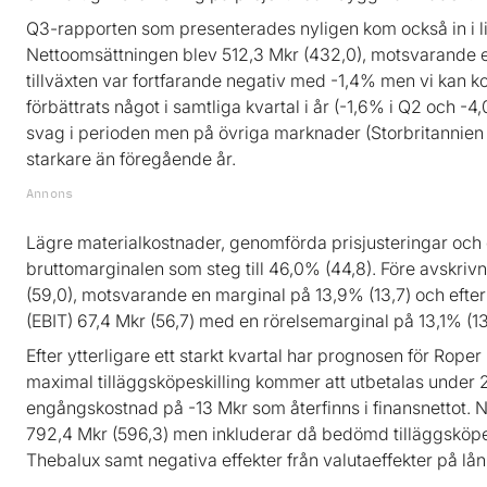
Q3-rapporten som presenterades nyligen kom också in i lin
Nettoomsättningen blev 512,3 Mkr (432,0), motsvarande 
tillväxten var fortfarande negativ med -1,4% men vi kan k
förbättrats något i samtliga kvartal i år (-1,6% i Q2 och -4,
svag i perioden men på övriga marknader (Storbritannien
starkare än föregående år.
Annons
Lägre materialkostnader, genomförda prisjusteringar och 
bruttomarginalen som steg till 46,0% (44,8). Före avskrivn
(59,0), motsvarande en marginal på 13,9% (13,7) och efter 
(EBIT) 67,4 Mkr (56,7) med en rörelsemarginal på 13,1% (13,
Efter ytterligare ett starkt kvartal har prognosen för Rop
maximal tilläggsköpeskilling kommer att utbetalas under 
engångskostnad på -13 Mkr som återfinns i finansnettot. N
792,4 Mkr (596,3) men inkluderar då bedömd tilläggsköpe
Thebalux samt negativa effekter från valutaeffekter på lån