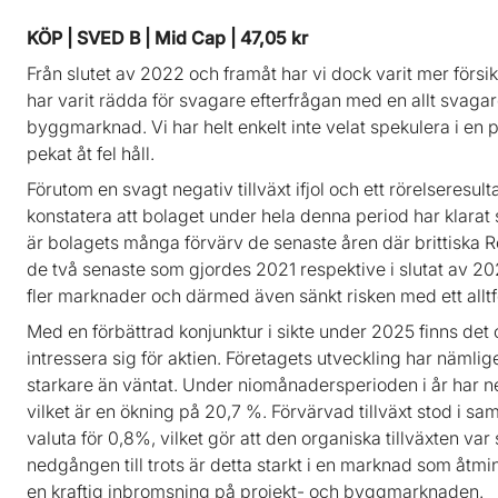
KÖP | SVED B | Mid Cap | 47,05 kr
Från slutet av 2022 och framåt har vi dock varit mer försik
har varit rädda för svagare efterfrågan med en allt svaga
byggmarknad. Vi har helt enkelt inte velat spekulera i en 
pekat åt fel håll.
Förutom en svagt negativ tillväxt ifjol och ett rörelseres
konstatera att bolaget under hela denna period har klarat 
är bolagets många förvärv de senaste åren där brittiska
de två senaste som gjordes 2021 respektive i slutat av 202
fler marknader och därmed även sänkt risken med ett allt
Med en förbättrad konjunktur i sikte under 2025 finns det
intressera sig för aktien. Företagets utveckling har nämli
starkare än väntat. Under niomånadersperioden i år har net
vilket är en ökning på 20,7 %. Förvärvad tillväxt stod i s
valuta för 0,8%, vilket gör att den organiska tillväxten v
nedgången till trots är detta starkt i en marknad som åtmi
en kraftig inbromsning på projekt- och byggmarknaden.