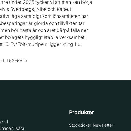
ttre under 2025 tycker vi att man kan börja
lvis Svedbergs, Nibe och Kabe. I
ativt låga samtidigt som lönsamheten har
esparingar är gjorda och tillväxten tar
 14 men bör nästa år och året därpå falla ner
givet bolagets hyggligt stabila verksamhet.
t 16. Ev/Ebit-multipeln ligger kring 11x
till 52–55 kr.
Produkter
r vi
Stockpicker Newsletter
knaden. Våra