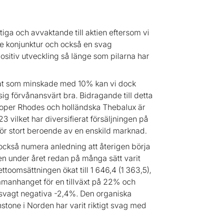
tiga och avvaktande till aktien eftersom vi
re konjunktur och också en svag
positiv utveckling så länge som pilarna har
ultat som minskade med 10% kan vi dock
sig förvånansvärt bra. Bidragande till detta
 Roper Rhodes och holländska Thebalux är
3 vilket har diversifierat försäljningen på
för stort beroende av en enskild marknad.
 också numera anledning att återigen börja
gen under året redan på många sätt varit
toomsättningen ökat till 1 646,4 (1 363,5),
ammanhanget för en tillväxt på 22% och
ar svagt negativa -2,4%. Den organiska
nstone i Norden har varit riktigt svag med