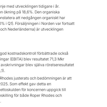
je med utvecklingen tidigare i år.
en ökning på 18,6%. Den organiska
onstatera att nedgången organiskt har
0% i Q1). Försäljningen i Norden var fortsatt
 och Nederländerna) är utvecklingen
god kostnadskontroll förbättrade också
ingar (EBITA) blev resultatet 71,3 Mkr
avskrivningar blev själva rörelseresultatet
1).
er Rhodes justerats och bedömningen är att
2025. Som effekt gav detta en
ettoskulden för koncernen uppgick till
skilling för både Roper Rhodes och
.