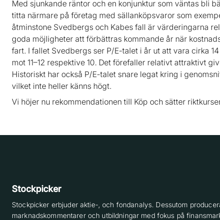
Med sjunkande räntor och en konjunktur som väntas bli bä
titta närmare på företag med sällanköpsvaror som exempe
åtminstone Svedbergs och Kabes fall är värderingarna rel
goda möjligheter att förbättras kommande år när kostnadsb
fart. I fallet Svedbergs ser P/E-talet i år ut att vara cirka
mot 11–12 respektive 10. Det förefaller relativt attraktivt 
Historiskt har också P/E-talet snare legat kring i genomsnit
vilket inte heller känns högt.
Vi höjer nu rekommendationen till Köp och sätter riktkursen 
Stockpicker
Stockpicker erbjuder aktie-, och fondanalys. Dessutom producera
marknadskommentarer och utbildningar med fokus på finansmar