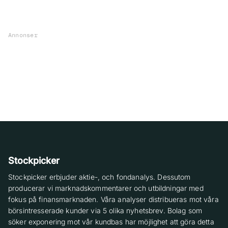
Annonser
Stockpicker
Stockpicker erbjuder aktie-, och fondanalys. Dessutom
producerar vi marknadskommentarer och utbildningar med
fokus på finansmarknaden. Våra analyser distribueras mot våra
börsintresserade kunder via 5 olika nyhetsbrev. Bolag som
söker exponering mot vår kundbas har möjlighet att göra detta