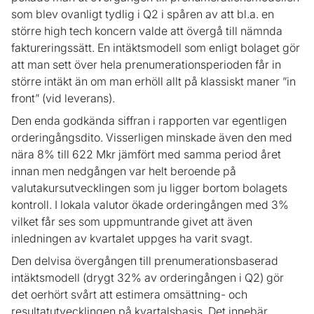
som blev ovanligt tydlig i Q2 i spåren av att bl.a. en
större high tech koncern valde att övergå till nämnda
faktureringssätt. En intäktsmodell som enligt bolaget gör
att man sett över hela prenumerationsperioden får in
större intäkt än om man erhöll allt på klassiskt maner ”in
front” (vid leverans).
Den enda godkända siffran i rapporten var egentligen
orderingångsdito. Visserligen minskade även den med
nära 8% till 622 Mkr jämfört med samma period året
innan men nedgången var helt beroende på
valutakursutvecklingen som ju ligger bortom bolagets
kontroll. I lokala valutor ökade orderingången med 3%
vilket får ses som uppmuntrande givet att även
inledningen av kvartalet uppges ha varit svagt.
Den delvisa övergången till prenumerationsbaserad
intäktsmodell (drygt 32% av orderingången i Q2) gör
det oerhört svårt att estimera omsättning- och
resultatutvecklingen på kvartalsbasis. Det innebär