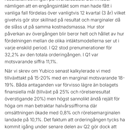
nämligen att en engångsintäkt som man hade fått i
vanliga fall fördelas över vanligtvis 12 kvartal (3 år) vilket
givetvis gör stor skillnad på resultat och marginaler då
de slåss ut på samma kostnadsmassa. Hur stor
påverkan av övergången blir beror helt och hållet av hur
fördelningen mellan de olika intäktsmodellerna ser ut i
varje enskild period. I Q2 stod prenumerationer för
32,2% av den totala orderingången. I Q1 var
motsvarande siffra 11,1%.
När vi skrev om Yubico senast kalkylerade vi med
tillväxttakt på 15-20% med en marginal motsvarande 18-
19%. Båda antaganden var förvisso lägre än bolagets
finansiella mål (tillväxt på 25% och rörelseresultat
överstigande 20%) men högst sannolikt ändå rejält för
höga om man betraktar halvårssiffrorna där
omsättningen ökade med 0,8% och rörelsemarginalen
landade på 10,1%. Det faktum att orderingången tycks ha
kommit igång under senare delen av Q2 gör dock att