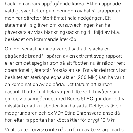
hack i en annars uppåtgående kurva. Aktien öppnade
väldigt svagt efter publiceringen av halvårsrapporten
men har därefter återhämtat hela nedgången. Ett
statement i sig även om kursutvecklingen kan ha
påverkats av viss blankningstäckning till följd av bl.a.
beskedet om kommande återköp.
Om det senast nämnda var ett sätt att ”släcka en
pågående brand” i spåren av en extremt svag rapport
eller om det speglar tron på att ”botten nu är nådd” rent
operationellt, återstår förstås att se. För vår del tror vi att
beslutet att återköpa egna aktier (200 Mkr) kan ha varit
en kombination av de båda. Det faktum att kursen
nästintill hade fallit hela vägen tillbaka till nivåer som
gällde vid samgåendet med Bures SPAC gör dock att vi
misstänker att kursbotten kan ha satts. Det tycks även
medgrundaren och ex VDn Stina Ehrensvärd anse då
hon efter rapporten har köpt aktier för drygt 10 Mkr.
Vi utesluter förvisso inte någon form av bakslag i närtid