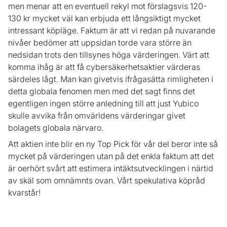
men menar att en eventuell rekyl mot förslagsvis 120-
130 kr mycket väl kan erbjuda ett långsiktigt mycket
intressant köpläge. Faktum är att vi redan på nuvarande
nivåer bedömer att uppsidan torde vara större än
nedsidan trots den tillsynes höga värderingen. Värt att
komma ihåg är att få cybersäkerhetsaktier värderas
särdeles lågt. Man kan givetvis ifrågasätta rimligheten i
detta globala fenomen men med det sagt finns det
egentligen ingen större anledning till att just Yubico
skulle avvika från omvärldens värderingar givet
bolagets globala närvaro.
Att aktien inte blir en ny Top Pick för vår del beror inte så
mycket på värderingen utan på det enkla faktum att det
är oerhört svårt att estimera intäktsutvecklingen i närtid
av skäl som omnämnts ovan. Vårt spekulativa köpråd
kvarstår!