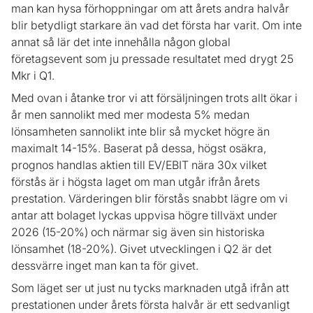
man kan hysa förhoppningar om att årets andra halvår
blir betydligt starkare än vad det första har varit. Om inte
annat så lär det inte innehålla någon global
företagsevent som ju pressade resultatet med drygt 25
Mkr i Q1.
Med ovan i åtanke tror vi att försäljningen trots allt ökar i
år men sannolikt med mer modesta 5% medan
lönsamheten sannolikt inte blir så mycket högre än
maximalt 14-15%. Baserat på dessa, högst osäkra,
prognos handlas aktien till EV/EBIT nära 30x vilket
förstås är i högsta laget om man utgår ifrån årets
prestation. Värderingen blir förstås snabbt lägre om vi
antar att bolaget lyckas uppvisa högre tillväxt under
2026 (15-20%) och närmar sig även sin historiska
lönsamhet (18-20%). Givet utvecklingen i Q2 är det
dessvärre inget man kan ta för givet.
Som läget ser ut just nu tycks marknaden utgå ifrån att
prestationen under årets första halvår är ett sedvanligt