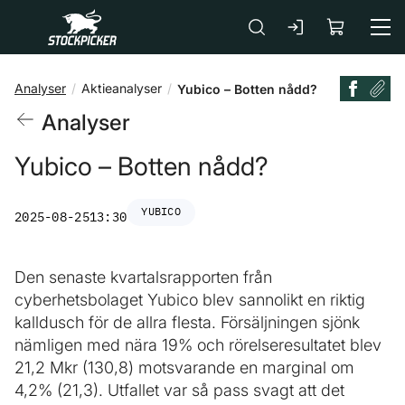
Gå till huvudinnehåll
Analyser
Aktieanalyser
Yubico – Botten nådd?
Analyser
Yubico – Botten nådd?
YUBICO
2025-08-25
13:30
Den senaste kvartalsrapporten från
cyberhetsbolaget Yubico blev sannolikt en riktig
kalldusch för de allra flesta. Försäljningen sjönk
nämligen med nära 19% och rörelseresultatet blev
21,2 Mkr (130,8) motsvarande en marginal om
4,2% (21,3). Utfallet var så pass svagt att det