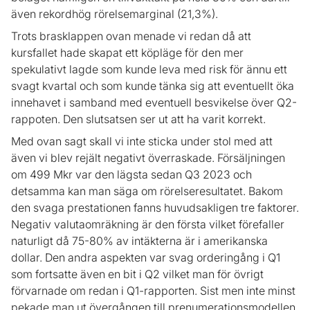
även rekordhög rörelsemarginal (21,3%).
Trots brasklappen ovan menade vi redan då att
kursfallet hade skapat ett köpläge för den mer
spekulativt lagde som kunde leva med risk för ännu ett
svagt kvartal och som kunde tänka sig att eventuellt öka
innehavet i samband med eventuell besvikelse över Q2-
rappoten. Den slutsatsen ser ut att ha varit korrekt.
Med ovan sagt skall vi inte sticka under stol med att
även vi blev rejält negativt överraskade. Försäljningen
om 499 Mkr var den lägsta sedan Q3 2023 och
detsamma kan man säga om rörelseresultatet. Bakom
den svaga prestationen fanns huvudsakligen tre faktorer.
Negativ valutaomräkning är den första vilket förefaller
naturligt då 75-80% av intäkterna är i amerikanska
dollar. Den andra aspekten var svag orderingång i Q1
som fortsatte även en bit i Q2 vilket man för övrigt
förvarnade om redan i Q1-rapporten. Sist men inte minst
pekade man ut övergången till prenumerationsmodellen