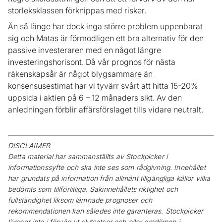
storleksklassen förknippas med risker.
Än så länge har dock inga större problem uppenbarat
sig och Matas är förmodligen ett bra alternativ för den
passive investeraren med en något längre
investeringshorisont. Då vår prognos för nästa
räkenskapsår är något blygsammare än
konsensusestimat har vi tyvärr svårt att hitta 15-20%
uppsida i aktien på 6 – 12 månaders sikt. Av den
anledningen förblir affärsförslaget tills vidare neutralt.
DISCLAIMER
Detta material har sammanställts av Stockpicker i
informationssyfte och ska inte ses som rådgivning. Innehållet
har grundats på information från allmänt tillgängliga källor vilka
bedömts som tillförlitliga. Sakinnehållets riktighet och
fullständighet liksom lämnade prognoser och
rekommendationen kan således inte garanteras. Stockpicker
lämnar inte i förväg ut slutsatser och eller omdömen i