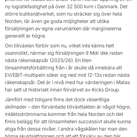
ny logistikfastighet på över 32 500 kvm i Danmark. Det
större butiksnätverket, som nu sträcker sig över hela
Norden, lär även ge goda möjligheter att utöka
försäljningen av egna varumärken där marginalerna
generellt är högre.
Om tillväxten förblir som nu, vilket inte känns helt
osannolikt, närmar sig försäljningen 9 Mdr dkk redan
nästa räkenskapsår (2025/26). En liten
lönsamhetsförbättring från i år skulle då innebära att
EV/EBIT-multipeln söker sig ned mot 12-13x redan nästa
räkenskapsår. Det är i nivå med hur värderingen i Matas
har sett ut historiskt innan förvärvet av Kicks Group.
Jämfört med tidigare finns det dock väsentliga
skillnader – den förväntade tillväxttakten är något högre,
intäktsströmmarna kommer från hela Norden och det
finns belägg för att lönsamheten successivt skulle kunna
stiga från dessa nivåer. I andra vågskålen har man den
högre skuldsättningen och att ett förvärv av den här