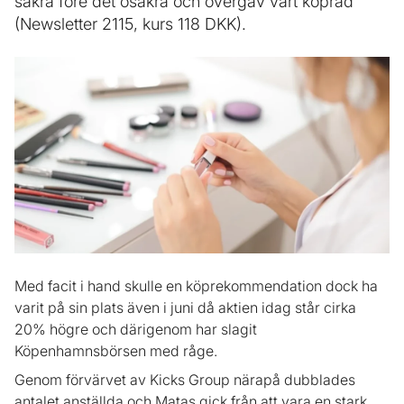
säkra före det osäkra och övergav vårt köpråd
(Newsletter 2115, kurs 118 DKK).
Med facit i hand skulle en köprekommendation dock ha
varit på sin plats även i juni då aktien idag står cirka
20% högre och därigenom har slagit
Köpenhamnsbörsen med råge.
Genom förvärvet av Kicks Group närapå dubblades
antalet anställda och Matas gick från att vara en stark