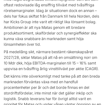
oftast redovisade låg ensiffrig tillväxt med tvåsiffriga
rörelsemarginaler. Idag är situationen dock en annan –
dels har fokus skiftat från Danmark till hela Norden, dels
har Kicks Group inte varit ett riktigt lika lönsamt bolag.
Ambitionen är att nya Matas genom ett bredare
produktsortiment, skalfördelar och synergieffekter ska
kunna växa snabbare än marknaden samt höja
lönsamheten över tid.
På medellång sikt, närmare bestämt räkenskapsåret
2027/28, siktar Matas på att nå en omsättning norr om
10 Mdr dkk, höja EBITDA-marginalen till 15 – 16% samt
uppvisa en tvåsiffrig årlig vinsttillväxt per aktie (CAGR).
Det känns inte oöverkomligt med tanke på att den breda
marknaden förväntas växa med en handfull
procentenheter per år och det borde finnas en del
stordriftsfördelar, inte minst när det gäller inköp och
logistik. Snabb leverans har för övrigt alltid varit en
prioritet för Matas och under våren väntar öppning av en