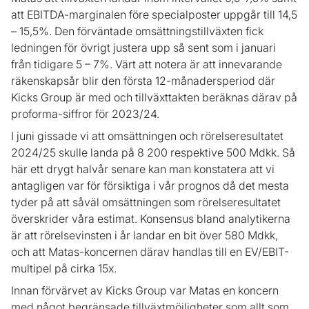
att EBITDA-marginalen före specialposter uppgår till 14,5
– 15,5%. Den förväntade omsättningstillväxten fick
ledningen för övrigt justera upp så sent som i januari
från tidigare 5 – 7%. Värt att notera är att innevarande
räkenskapsår blir den första 12-månadersperiod där
Kicks Group är med och tillväxttakten beräknas därav på
proforma-siffror för 2023/24.
I juni gissade vi att omsättningen och rörelseresultatet
2024/25 skulle landa på 8 200 respektive 500 Mdkk. Så
här ett drygt halvår senare kan man konstatera att vi
antagligen var för försiktiga i vår prognos då det mesta
tyder på att såväl omsättningen som rörelseresultatet
överskrider våra estimat. Konsensus bland analytikerna
är att rörelsevinsten i år landar en bit över 580 Mdkk,
och att Matas-koncernen därav handlas till en EV/EBIT-
multipel på cirka 15x.
Innan förvärvet av Kicks Group var Matas en koncern
med något begränsade tillväxtmöjligheter som allt som