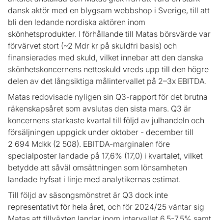
dansk aktör med en blygsam webbshop i Sverige, till att
bli den ledande nordiska aktören inom
skönhetsprodukter. I förhållande till Matas börsvärde var
förvärvet stort (~2 Mdr kr på skuldfri basis) och
finansierades med skuld, vilket innebar att den danska
skönhetskoncernens nettoskuld vreds upp till den högre
delen av det långsiktiga målintervallet på 2–3x EBITDA.
Matas redovisade nyligen sin Q3-rapport för det brutna
räkenskapsåret som avslutas den sista mars. Q3 är
koncernens starkaste kvartal till följd av julhandeln och
försäljningen uppgick under oktober - december till
2 694 Mdkk (2 508). EBITDA-marginalen före
specialposter landade på 17,6% (17,0) i kvartalet, vilket
betydde att såväl omsättningen som lönsamheten
landade hyfsat i linje med analytikernas estimat.
Till följd av säsongsmönstret är Q3 dock inte
representativt för hela året, och för 2024/25 väntar sig
Matas att tillväxten landar inom intervallet 6,5-7,5% samt