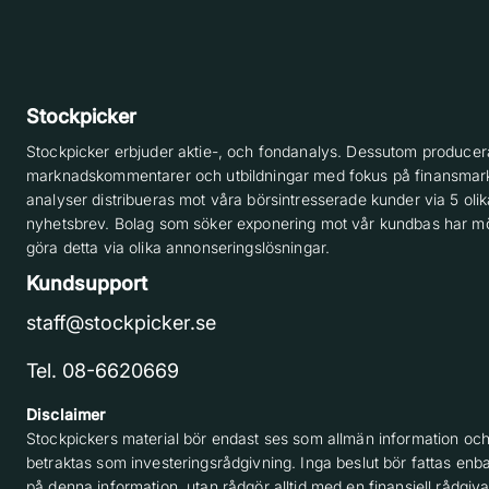
Stockpicker
Stockpicker erbjuder aktie-, och fondanalys. Dessutom producera
marknadskommentarer och utbildningar med fokus på finansmar
analyser distribueras mot våra börsintresserade kunder via 5 olik
nyhetsbrev. Bolag som söker exponering mot vår kundbas har möj
göra detta via olika annonseringslösningar.
Kundsupport
staff@stockpicker.se
Tel. 08-6620669
Disclaimer
Stockpickers material bör endast ses som allmän information och
betraktas som investeringsrådgivning. Inga beslut bör fattas enba
på denna information, utan rådgör alltid med en finansiell rådgiv