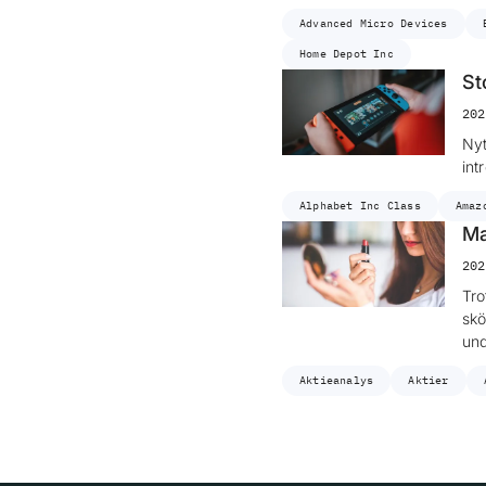
Advanced Micro Devices
Home Depot Inc
St
202
Nyt
int
Alphabet Inc Class
Amaz
Ma
202
Tro
skö
und
Aktieanalys
Aktier