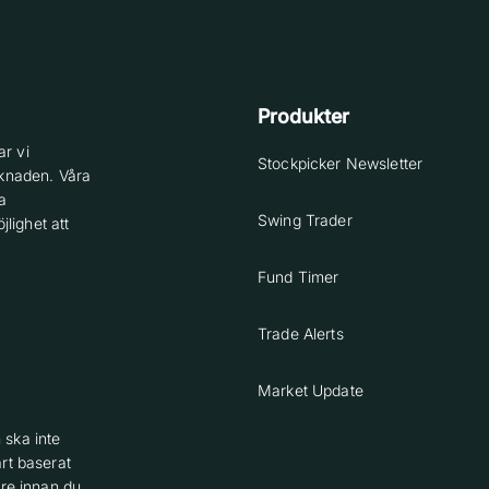
Produkter
r vi
Stockpicker Newsletter
knaden. Våra
a
Swing Trader
lighet att
Fund Timer
Trade Alerts
Market Update
 ska inte
rt baserat
are innan du