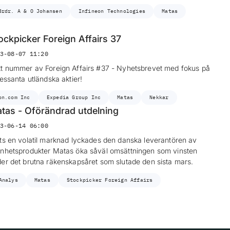
Brdr. A & O Johansen
Infineon Technologies
Matas
ockpicker Foreign Affairs 37
3-08-07 11:20
t nummer av Foreign Affairs #37 - Nyhetsbrevet med fokus på
ressanta utländska aktier!
on.com Inc
Expedia Group Inc
Matas
Nekkar
tas - Oförändrad utdelning
3-06-14 06:00
ts en volatil marknad lyckades den danska leverantören av
nhetsprodukter Matas öka såväl omsättningen som vinsten
er det brutna räkenskapsåret som slutade den sista mars.
Analys
Matas
Stockpicker Foreign Affairs