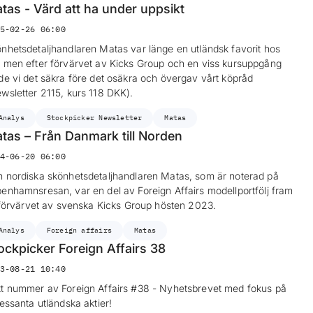
tas - Värd att ha under uppsikt
5-02-26 06:00
nhetsdetaljhandlaren Matas var länge en utländsk favorit hos
 men efter förvärvet av Kicks Group och en viss kursuppgång
de vi det säkra före det osäkra och övergav vårt köpråd
wsletter 2115, kurs 118 DKK).
Analys
Stockpicker Newsletter
Matas
tas – Från Danmark till Norden
4-06-20 06:00
 nordiska skönhetsdetaljhandlaren Matas, som är noterad på
enhamnsresan, var en del av Foreign Affairs modellportfölj fram
l förvärvet av svenska Kicks Group hösten 2023.
Analys
Foreign affairs
Matas
ockpicker Foreign Affairs 38
3-08-21 10:40
t nummer av Foreign Affairs #38 - Nyhetsbrevet med fokus på
ressanta utländska aktier!