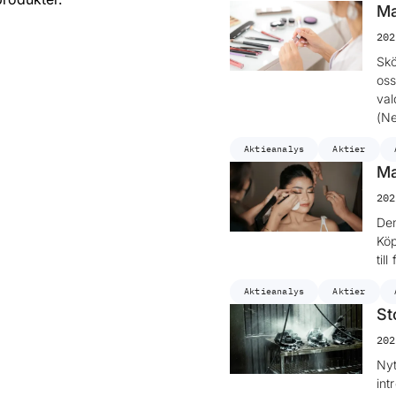
Ma
202
Skö
oss
val
(Ne
Aktieanalys
Aktier
Ma
202
Den
Köp
til
Aktieanalys
Aktier
St
202
Nyt
int