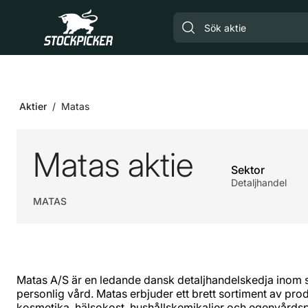
Gå till huvudinnehåll
Aktier
Matas
Matas aktie
Sektor
Detaljhandel
MATAS
​Matas A/S är en ledande dansk detaljhandelskedja inom 
personlig vård. Matas erbjuder ett brett sortiment av prod
kosmetika, hälsokost, hushållskemikalier och egenvårds