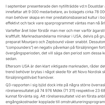
I september presenterade den nytillträdde vd:n Doustda
innefattar att 9 000 medarbetare, av bolagets cirka 78 00
man behöver skapa en mer prestationsbaserad kultur i b
effektivt och tack vare sparprogrammet väntas man nå år
Vartefter året lider förstår man mer och mer varför ägarst
kraftfullt. Marknadsandelarna minskar i USA, delvis på gru
preparat Mounjaro och Zepbound växer snabbt. Dessutom 
”compounders”) en negativ påverkan på försäljningen fortsa
övergångsperioden, det vill säga den period som dessa kop
sedan.
Eftersom USA är den klart viktigaste marknaden, råder d
trend behöver brytas i något skede för att Novo Nordisk 
försäljningstillväxt framöver.
Q3-rapporten i sig bjöd dock inte på några större överra
rörelseresultatet på 74 976 Mdkk (71 311) respektive 23
kunnat förvänta sig. Att rörelseresultatet vid en första an
engångskostnader kopplade till omstruktureringsprogra