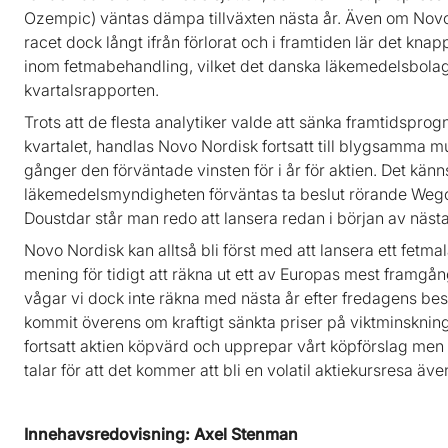
Ozempic) väntas dämpa tillväxten nästa år. Även om Novo 
racet dock långt ifrån förlorat och i framtiden lär det kn
inom fetmabehandling, vilket det danska läkemedelsbolag
kvartalsrapporten.
Trots att de flesta analytiker valde att sänka framtidsprog
kvartalet, handlas Novo Nordisk fortsatt till blygsamma mult
gånger den förväntade vinsten för i år för aktien. Det kän
läkemedelsmyndigheten förväntas ta beslut rörande Wegovy 
Doustdar står man redo att lansera redan i början av nästa
Novo Nordisk kan alltså bli först med att lansera ett fetmal
mening för tidigt att räkna ut ett av Europas mest framgån
vågar vi dock inte räkna med nästa år efter fredagens bes
kommit överens om kraftigt sänkta priser på viktminskning
fortsatt aktien köpvärd och upprepar vårt köpförslag men 
talar för att det kommer att bli en volatil aktiekursresa äv
Innehavsredovisning: Axel Stenman