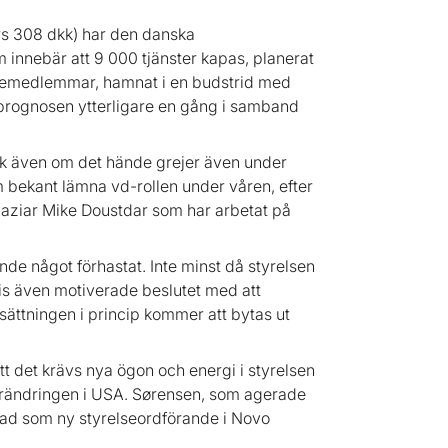
urs 308 dkk) har den danska
 innebär att 9 000 tjänster kapas, planerat
lsemedlemmar, hamnat i en budstrid med
prognosen ytterligare en gång i samband
sk även om det hände grejer även under
bekant lämna vd-rollen under våren, efter
 Maziar Mike Doustdar som har arbetat på
de något förhastat. Inte minst då styrelsen
vis även motiverade beslutet med att
psättningen i princip kommer att bytas ut
t det krävs nya ögon och energi i styrelsen
sförändringen i USA. Sørensen, som agerade
rad som ny styrelseordförande i Novo