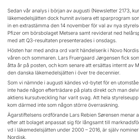
Sedan vår analys i början av augusti (Newsletter 2173, k
läkemedelsjätten dock hunnit avisera ett sparprogram som
in en extrastämma den 14 november för val av nya styre
Pfizer om börsbolaget Metsera samt reviderat ned helårs
med att Q3-resultaten presenterades i onsdags.
Hösten har med andra ord varit händelserik i Novo Nordi
våren och sommaren. Lars Fruergaard Jørgensen fick som 
åtta år på posten, och kom senare att ersättas internt av
den danska läkemedelsjätten i över tre decennier.
Som vi nämnde i augusti kändes vd-bytet för en utomståen
inte hade någon efterträdare på plats direkt och man del
aktiens kursutveckling har varit svag. Att hela styrelseup
kom därmed inte som någon större överraskning.
Ägarstiftelsens ordförande Lars Rebien Sørensen menar at
efter att bolaget anpassat sig för långsamt till marknad
vd i läkemedelsjätten under 2000 – 2016, är själv nomine
Nordisk.