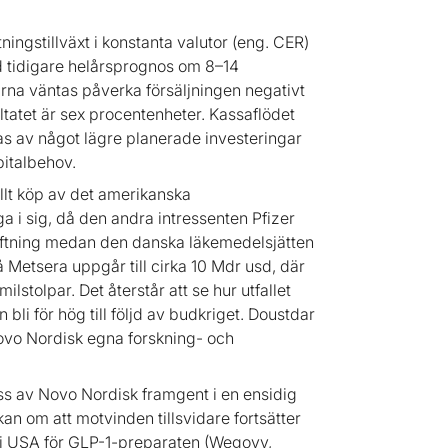
ingstillväxt i konstanta valutor (eng. CER)
ed tidigare helårsprognos om 8–14
rna väntas påverka försäljningen negativt
tatet är sex procentenheter. Kassaflödet
laras av något lägre planerade investeringar
pitalbehov.
llt köp av det amerikanska
a i sig, då den andra intressenten Pfizer
iftning medan den danska läkemedelsjätten
 Metsera uppgår till cirka 10 Mdr usd, där
lstolpar. Det återstår att se hur utfallet
n bli för hög till följd av budkriget. Doustdar
Novo Nordisk egna forskning- och
ss av Novo Nordisk framgent i en ensidig
kan om att motvinden tillsvidare fortsätter
s i USA för GLP-1-preparaten (Wegovy,