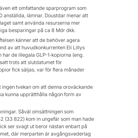
r även ett omfattande sparprogram som
0 anställda, lämnar. Doustdar menar att
olaget samt använda resurserna mer
liga besparingar på ca 8 Mdr dkk.
iftelsen känner att de behöver agera
nd av att huvudkonkurrenten Eli Lillys
har de illegala GLP-1-kopiorna (eng.
tt trots att slutdatumet för
ior fick säljas, var för flera månader
et ingen tvekan om att denna oroväckande
ska kunna upprätthålla någon form av
skningar. Såväl omsättningen som
 682 (33 822) kom in ungefär som man hade
blick ser svagt ut beror nästan enbart på
mmet, där merparten är avgångsvederlag