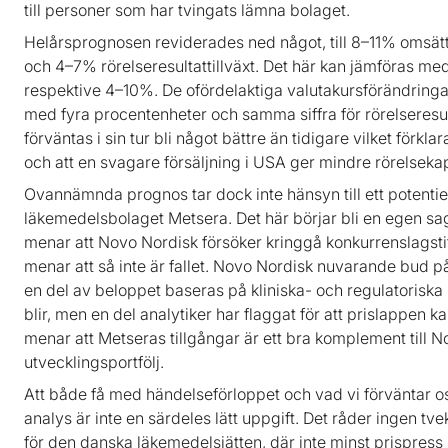
till personer som har tvingats lämna bolaget.
Helårsprognosen reviderades ned något, till 8–11% omsättn
och 4–7% rörelseresultattillväxt. Det här kan jämföras m
respektive 4–10%. De ofördelaktiga valutakursförändringa
med fyra procentenheter och samma siffra för rörelseresul
förväntas i sin tur bli något bättre än tidigare vilket förk
och att en svagare försäljning i USA ger mindre rörelseka
Ovannämnda prognos tar dock inte hänsyn till ett potentie
läkemedelsbolaget Metsera. Det här börjar bli en egen sag
menar att Novo Nordisk försöker kringgå konkurrenslagst
menar att så inte är fallet. Novo Nordisk nuvarande bud på
en del av beloppet baseras på kliniska- och regulatoriska mi
blir, men en del analytiker har flaggat för att prislappen ka
menar att Metseras tillgångar är ett bra komplement till 
utvecklingsportfölj.
Att både få med händelseförloppet och vad vi förväntar o
analys är inte en särdeles lätt uppgift. Det råder ingen tve
för den danska läkemedelsjätten, där inte minst prispres