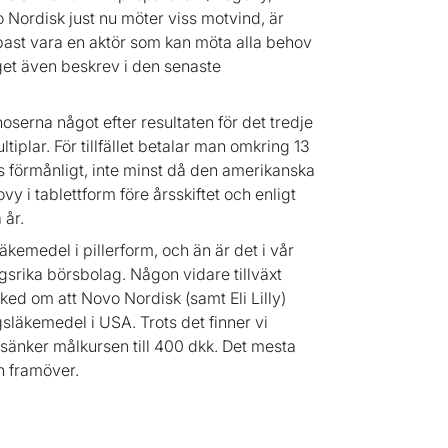
Nordisk just nu möter viss motvind, är
appast vara en aktör som kan möta alla behov
et även beskrev i den senaste
noserna något efter resultaten för det tredje
iplar. För tillfället betalar man omkring 13
ns förmånligt, inte minst då den amerikanska
i tablettform före årsskiftet och enligt
 år.
äkemedel i pillerform, och än är det i vår
gsrika börsbolag. Någon vidare tillväxt
ked om att Novo Nordisk (samt Eli Lilly)
släkemedel i USA. Trots det finner vi
sänker målkursen till 400 dkk. Det mesta
en framöver.