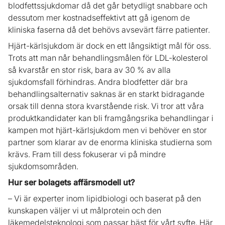
blodfettssjukdomar då det går betydligt snabbare och
dessutom mer kostnadseffektivt att gå igenom de
kliniska faserna då det behövs avsevärt färre patienter.
Hjärt-kärlsjukdom är dock en ett långsiktigt mål för oss.
Trots att man når behandlingsmålen för LDL-kolesterol
så kvarstår en stor risk, bara av 30 % av alla
sjukdomsfall förhindras. Andra blodfetter där bra
behandlingsalternativ saknas är en starkt bidragande
orsak till denna stora kvarstående risk. Vi tror att våra
produktkandidater kan bli framgångsrika behandlingar i
kampen mot hjärt-kärlsjukdom men vi behöver en stor
partner som klarar av de enorma kliniska studierna som
krävs. Fram till dess fokuserar vi på mindre
sjukdomsområden.
Hur ser bolagets affärsmodell ut?
– Vi är experter inom lipidbiologi och baserat på den
kunskapen väljer vi ut målprotein och den
läkemedelsteknologi som passar bäst för vårt syfte. Här