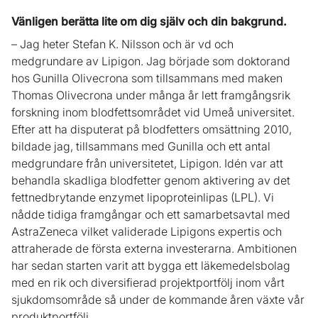
Vänligen berätta lite om dig själv och din bakgrund.
– Jag heter Stefan K. Nilsson och är vd och
medgrundare av Lipigon. Jag började som doktorand
hos Gunilla Olivecrona som tillsammans med maken
Thomas Olivecrona under många år lett framgångsrik
forskning inom blodfettsområdet vid Umeå universitet.
Efter att ha disputerat på blodfetters omsättning 2010,
bildade jag, tillsammans med Gunilla och ett antal
medgrundare från universitetet, Lipigon. Idén var att
behandla skadliga blodfetter genom aktivering av det
fettnedbrytande enzymet lipoproteinlipas (LPL). Vi
nådde tidiga framgångar och ett samarbetsavtal med
AstraZeneca vilket validerade Lipigons expertis och
attraherade de första externa investerarna. Ambitionen
har sedan starten varit att bygga ett läkemedelsbolag
med en rik och diversifierad projektportfölj inom vårt
sjukdomsområde så under de kommande åren växte vår
produktportfölj.