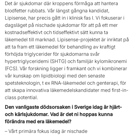
Det är sjukdomar där kroppens förmåga att hantera
blodfetter rubbats. Vår längst gångna kandidat,
Lipisense, har precis gått in i klinisk fas I. Vi fokuserar i
dagsläget på nischade sjukdomar för att på ett mer
kostnadseffektivt och tidseffektivt sätt kunna ta
läkemedel till marknad. Lipisense-projektet är inriktat på
att ta fram ett läkemedel för behandling av kraftigt
förhöjda triglycerider för sjukdomarna svår
hypertriglyceridemi (SHTG) och familjär kylomikronemi
(FCS). Vår forskning ligger i framkant och vi kombinerar
vår kunskap om lipidbiologi med den senaste
spetsteknologin, t ex RNA-läkemedel och genterapi, för
att skapa innovativa läkemedelskandidater med first-in-
class potential.
Den vanligaste dödsorsaken i Sverige idag är hjärt-
och kärlsjukdomar. Vad är det ni hoppas kunna
förändra med era läkemedel?
– Vårt primära fokus idag är nischade