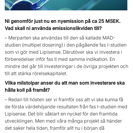
Ni genomför just nu en nyemission på ca 25 MSEK.
Vad skall ni använda emissionslikviden till?
– Merparten ska användas till den så kallade MAD-
studien (multipel dosering) i den pågående fas I-studien
som vi gör med Lipisense. Därutöver ska vi investera i
förberedelser inför fas II med samma indikation. En
mindre del går till investeringar i de övriga projekten och
till att stärka rörelsekapitalet.
Vilka milstolpar anser du att man som investerare ska
hålla koll på framåt?
– Redan till hösten ser vi framför oss att vi ska kunna få
de första värdehöjande resultaten från fas I-studien med
Lipisense. Det blir såklart en nyckel för den framtida
utvecklingen. Men med våra många projekt så händer
det saker hela tiden, framför allt nu i början då