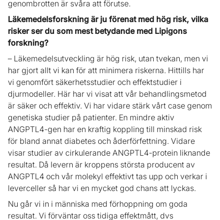
genombrotten är svåra att förutse.
Läkemedelsforskning är ju förenat med hög risk, vilka
risker ser du som mest betydande med Lipigons
forskning?
– Läkemedelsutveckling är hög risk, utan tvekan, men vi
har gjort allt vi kan för att minimera riskerna. Hittills har
vi genomfört säkerhetsstudier och effektstudier i
djurmodeller. Här har vi visat att vår behandlingsmetod
är säker och effektiv. Vi har vidare stärk vårt case genom
genetiska studier på patienter. En mindre aktiv
ANGPTL4-gen har en kraftig koppling till minskad risk
för bland annat diabetes och åderförfettning. Vidare
visar studier av cirkulerande ANGPTL4-protein liknande
resultat. Då levern är kroppens största producent av
ANGPTL4 och vår molekyl effektivt tas upp och verkar i
leverceller så har vi en mycket god chans att lyckas.
Nu går vi in i människa med förhoppning om goda
resultat. Vi förväntar oss tidiga effektmått, dvs