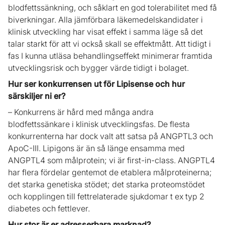
blodfettssänkning, och såklart en god tolerabilitet med få
biverkningar. Alla jämförbara läkemedelskandidater i
klinisk utveckling har visat effekt i samma läge så det
talar starkt för att vi också skall se effektmått. Att tidigt i
fas I kunna utläsa behandlingseffekt minimerar framtida
utvecklingsrisk och bygger värde tidigt i bolaget.
Hur ser konkurrensen ut för Lipisense och hur
särskiljer ni er?
– Konkurrens är hård med många andra
blodfettssänkare i klinisk utvecklingsfas. De flesta
konkurrenterna har dock valt att satsa på ANGPTL3 och
ApoC-III. Lipigons är än så länge ensamma med
ANGPTL4 som målprotein; vi är first-in-class. ANGPTL4
har flera fördelar gentemot de etablera målproteinerna;
det starka genetiska stödet; det starka proteomstödet
och kopplingen till fettrelaterade sjukdomar t ex typ 2
diabetes och fettlever.
Hur stor är er adresserbara marknad?