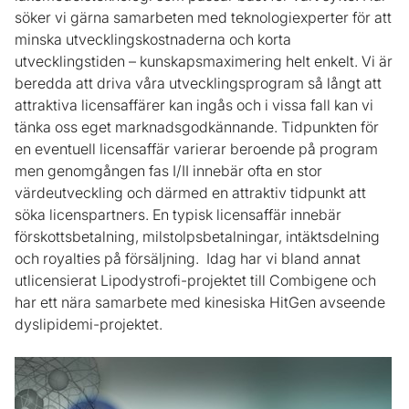
söker vi gärna samarbeten med teknologiexperter för att
minska utvecklingskostnaderna och korta
utvecklingstiden – kunskapsmaximering helt enkelt. Vi är
beredda att driva våra utvecklingsprogram så långt att
attraktiva licensaffärer kan ingås och i vissa fall kan vi
tänka oss eget marknadsgodkännande. Tidpunkten för
en eventuell licensaffär varierar beroende på program
men genomgången fas I/II innebär ofta en stor
värdeutveckling och därmed en attraktiv tidpunkt att
söka licenspartners. En typisk licensaffär innebär
förskottsbetalning, milstolpsbetalningar, intäktsdelning
och royalties på försäljning. Idag har vi bland annat
utlicensierat Lipodystrofi-projektet till Combigene och
har ett nära samarbete med kinesiska HitGen avseende
dyslipidemi-projektet.