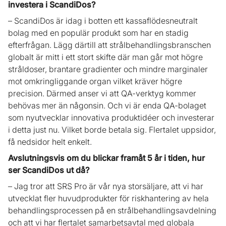
investera i ScandiDos?
– ScandiDos är idag i botten ett kassaflödesneutralt
bolag med en populär produkt som har en stadig
efterfrågan. Lägg därtill att strålbehandlingsbranschen
globalt är mitt i ett stort skifte där man går mot högre
stråldoser, brantare gradienter och mindre marginaler
mot omkringliggande organ vilket kräver högre
precision. Därmed anser vi att QA-verktyg kommer
behövas mer än någonsin. Och vi är enda QA-bolaget
som nyutvecklar innovativa produktidéer och investerar
i detta just nu. Vilket borde betala sig. Flertalet uppsidor,
få nedsidor helt enkelt.
Avslutningsvis om du blickar framåt 5 år i tiden, hur
ser ScandiDos ut då?
– Jag tror att SRS Pro är vår nya storsäljare, att vi har
utvecklat fler huvudprodukter för riskhantering av hela
behandlingsprocessen på en strålbehandlingsavdelning
och att vi har flertalet samarbetsavtal med globala