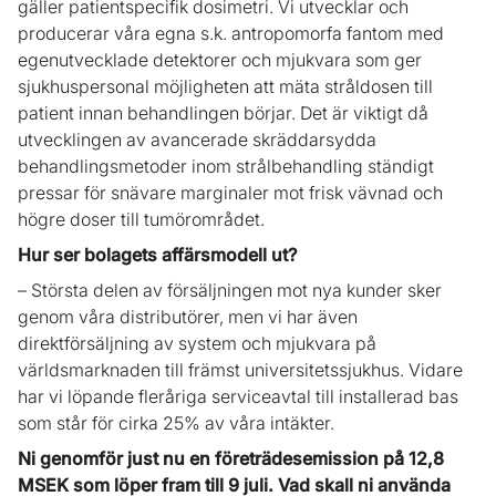
gäller patientspecifik dosimetri. Vi utvecklar och
producerar våra egna s.k. antropomorfa fantom med
egenutvecklade detektorer och mjukvara som ger
sjukhuspersonal möjligheten att mäta stråldosen till
patient innan behandlingen börjar. Det är viktigt då
utvecklingen av avancerade skräddarsydda
behandlingsmetoder inom strålbehandling ständigt
pressar för snävare marginaler mot frisk vävnad och
högre doser till tumörområdet.
Hur ser bolagets affärsmodell ut?
– Största delen av försäljningen mot nya kunder sker
genom våra distributörer, men vi har även
direktförsäljning av system och mjukvara på
världsmarknaden till främst universitetssjukhus. Vidare
har vi löpande fleråriga serviceavtal till installerad bas
som står för cirka 25% av våra intäkter.
Ni genomför just nu en företrädesemission på 12,8
MSEK som löper fram till 9 juli. Vad skall ni använda