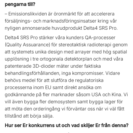
pengarna till?
– Emissionslikviden är öronmärkt för att accelerera
försäljnings- och marknadsföringsinsatser kring vår
nyligen annonserade huvudprodukt Delta4 SRS Pro.
Delta4 SRS Pro stärker våra kunders QA-processer
(Quality Assuarance) för stereotaktisk radioterapi genom
att systemets unika design med arrayer med hög spatial
upplösning i tre ortogonala detektorplan och med våra
patenterade 3D-dioder mäter under faktiska
behandlingsförhållanden, inga kompromisser. Vidare
behövs medel för att slutföra de regulatoriska
processerna inom EU samt direkt ansöka om
godkännande på fler marknader såsom USA och Kina. Vi
vill även bygga fler demosystem samt bygga lager för
att möta den orderingång vi förväntar oss när vi väl fått
tillstånd att börja sälja.
Hur ser Er konkurrens ut och vad skiljer Er från denna?