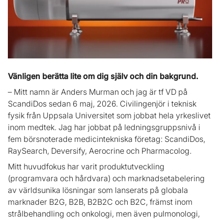
Vänligen berätta lite om dig själv och din bakgrund.
– Mitt namn är Anders Murman och jag är tf VD på
ScandiDos sedan 6 maj, 2026. Civilingenjör i teknisk
fysik från Uppsala Universitet som jobbat hela yrkeslivet
inom medtek. Jag har jobbat på ledningsgruppsnivå i
fem börsnoterade medicintekniska företag: ScandiDos,
RaySearch, Deversify, Aerocrine och Pharmacolog.
Mitt huvudfokus har varit produktutveckling
(programvara och hårdvara) och marknadsetabelering
av världsunika lösningar som lanserats på globala
marknader B2G, B2B, B2B2C och B2C, främst inom
strålbehandling och onkologi, men även pulmonologi,