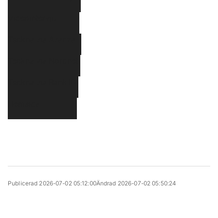
Videointervju
Teckna via Avanza
Teckna via Nordnet
Teckna via Bank ID
Hemsida
Publicerad 2026-07-02 05:12:00
Ändrad 2026-07-02 05:50:24