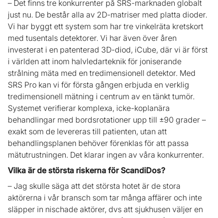
– Det finns tre konkurrenter på SRS-marknaden globalt
just nu. De består alla av 2D-matriser med platta dioder.
Vi har byggt ett system som har tre vinkelräta kretskort
med tusentals detektorer. Vi har även över åren
investerat i en patenterad 3D-diod, iCube, där vi är först
i världen att inom halvledarteknik för joniserande
strålning mäta med en tredimensionell detektor. Med
SRS Pro kan vi för första gången erbjuda en verklig
tredimensionell mätning i centrum av en tänkt tumör.
Systemet verifierar komplexa, icke-koplanära
behandlingar med bordsrotationer upp till ±90 grader –
exakt som de levereras till patienten, utan att
behandlingsplanen behöver förenklas för att passa
mätutrustningen. Det klarar ingen av våra konkurrenter.
Vilka är de största riskerna för ScandiDos?
– Jag skulle säga att det största hotet är de stora
aktörerna i vår bransch som tar många affärer och inte
släpper in nischade aktörer, dvs att sjukhusen väljer en