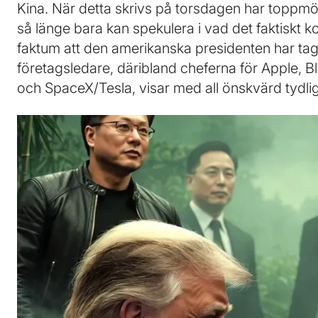
Kina. När detta skrivs på torsdagen har toppmötet
så länge bara kan spekulera i vad det faktiskt 
faktum att den amerikanska presidenten har ta
företagsledare, däribland cheferna för Apple,
och SpaceX/Tesla, visar med all önskvärd tydlig