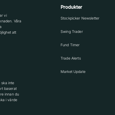
Produkter
r vi
Stockpicker Newsletter
knaden. Våra
a
Swing Trader
lighet att
Fund Timer
Trade Alerts
Market Update
 ska inte
rt baserat
are innan du
ska i värde