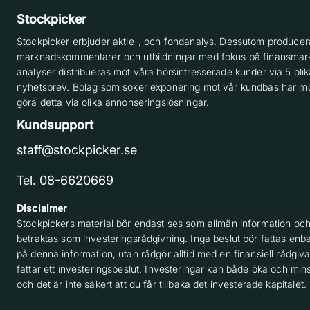
Stockpicker
Stockpicker erbjuder aktie-, och fondanalys. Dessutom producera
marknadskommentarer och utbildningar med fokus på finansmar
analyser distribueras mot våra börsintresserade kunder via 5 olik
nyhetsbrev. Bolag som söker exponering mot vår kundbas har möj
göra detta via olika annonseringslösningar.
Kundsupport
staff@stockpicker.se
Tel. 08-6620669
Disclaimer
Stockpickers material bör endast ses som allmän information och
betraktas som investeringsrådgivning. Inga beslut bör fattas enba
på denna information, utan rådgör alltid med en finansiell rådgiv
fattar ett investeringsbeslut. Investeringar kan både öka och min
och det är inte säkert att du får tillbaka det investerade kapitalet.