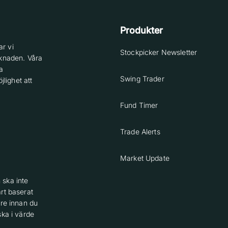
Produkter
r vi
Stockpicker Newsletter
knaden. Våra
a
Swing Trader
lighet att
Fund Timer
Trade Alerts
Market Update
 ska inte
rt baserat
are innan du
ska i värde