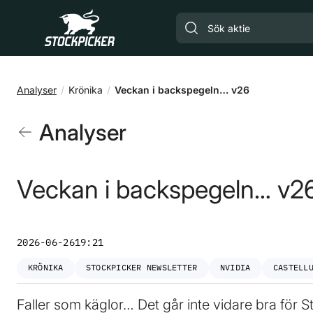
Gå till huvudinnehåll
Analyser
Krönika
Veckan i backspegeln… v26
Analyser
Veckan i backspegeln… v2
2026-06-26
19:21
KRÖNIKA
STOCKPICKER NEWSLETTER
NVIDIA
CASTELL
Faller som käglor… Det går inte vidare bra för S