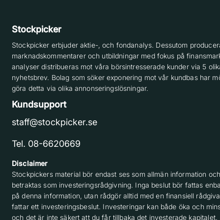
Stockpicker
Stockpicker erbjuder aktie-, och fondanalys. Dessutom producera
marknadskommentarer och utbildningar med fokus på finansmar
analyser distribueras mot våra börsintresserade kunder via 5 olik
nyhetsbrev. Bolag som söker exponering mot vår kundbas har möj
göra detta via olika annonseringslösningar.
Kundsupport
staff@stockpicker.se
Tel. 08-6620669
Disclaimer
Stockpickers material bör endast ses som allmän information och
betraktas som investeringsrådgivning. Inga beslut bör fattas enba
på denna information, utan rådgör alltid med en finansiell rådgiv
fattar ett investeringsbeslut. Investeringar kan både öka och min
och det är inte säkert att du får tillbaka det investerade kapitalet.