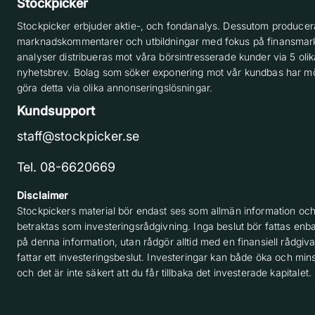
Stockpicker
Stockpicker erbjuder aktie-, och fondanalys. Dessutom producera
marknadskommentarer och utbildningar med fokus på finansmar
analyser distribueras mot våra börsintresserade kunder via 5 olik
nyhetsbrev. Bolag som söker exponering mot vår kundbas har möj
göra detta via olika annonseringslösningar.
Kundsupport
staff@stockpicker.se
Tel. 08-6620669
Disclaimer
Stockpickers material bör endast ses som allmän information och
betraktas som investeringsrådgivning. Inga beslut bör fattas enba
på denna information, utan rådgör alltid med en finansiell rådgiv
fattar ett investeringsbeslut. Investeringar kan både öka och min
och det är inte säkert att du får tillbaka det investerade kapitalet.