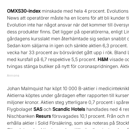
OMXS30-index
minskade med hela 4 procent. Evolutions i
News att operatörer måste ha en licens för att bli kunder ti
Evolution inte har något ansvar när det kommer till övers
dess produkter finns. Det ligger på operatörerna, enligt L
gårdagens kursslakt men återhämtade sig sedan snabbt oc
Sedan kom säljarna in igen och sänkte aktien 6,3 procent. 
vecka har 33 procent av börsvärdet gått upp i rök. Bland 
med kursfall på 6,7 respektive 5,5 procent.
H&M
visade oc
tvingas stänga butiker på nytt för coronaspridningen. Akt
Annons
Johan Malmquist har köpt 10 000 B-aktier i medicintekni
Aktierna köptes under gårdagen efter rapporten till kursen 1
miljoner kronor. Aktien steg ytterligare 0,7 procent i spå
Flygbolaget
SAS
och
Scandic Hotels
handlades ned 4 res
Nischbanken
Resurs
försvagades 10,1 procent. Från och m
erhålla aktier i Solid Försäkring, som ska noteras på St