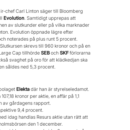
r-chef Carl Linton säger till Bloomberg
ll
Evolution
. Samtidigt upprepas att
ynen av slutkunder eller på vilka marknader
inton. Evolution öppnade lägre efter
h noterades på plus runt 5 procent.
Slutkursen skrevs till 960 kronor och på en
Large Cap tillhörde
SEB
och
SKF
förlorarna
kså svaghet på oro för att klädkedjan ska
ien såldes ned 5,3 procent.
kbolaget
Elekta
där han är styrelseledamot.
07,18 kronor per aktie, en affär på 1,1
ren av gårdagens rapport.
pektive 9,4 procent.
ed idag handlas Resurs aktie utan rätt att
ockholmsbörsen den 1 december.