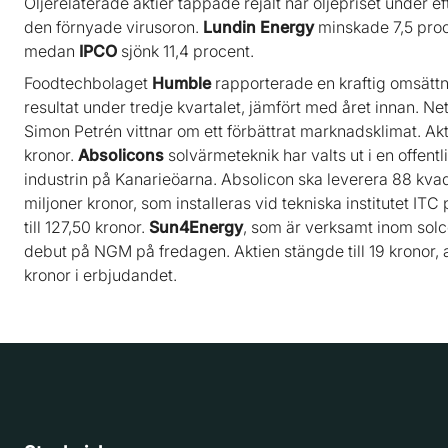
Oljerelaterade aktier tappade rejält när oljepriset under 
den förnyade virusoron.
Lundin Energy
minskade 7,5 pro
medan
IPCO
sjönk 11,4 procent.
Foodtechbolaget
Humble
rapporterade en kraftig omsättni
resultat under tredje kvartalet, jämfört med året innan. 
Simon Petrén vittnar om ett förbättrat marknadsklimat. Akti
kronor.
Absolicons
solvärmeteknik har valts ut i en offent
industrin på Kanarieöarna. Absolicon ska leverera 88 kvadr
miljoner kronor, som installeras vid tekniska institutet IT
till 127,50 kronor.
Sun4Energy
, som är verksamt inom solc
debut på NGM på fredagen. Aktien stängde till 19 kronor,
kronor i erbjudandet.