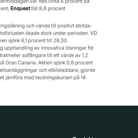
eftermiddagen var ned cirka 6 procent på
cent,
Enquest
föll 8,8 procent
ngsökning och vände till positivt ebitda-
Nettoförlusten ökade dock under perioden. VD
en sjönk 6,1 procent till 28,30
lig upphandling av innovativa lösningar för
atmeter solfångare till ett värde av 1,2
C på Gran Canaria. Aktien sjönk 0,8 procent
ellsanläggningar och elbilsladdare, gjorde
 att jämföra med teckningskursen på 14