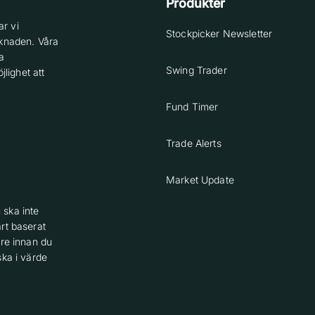
Produkter
r vi
Stockpicker Newsletter
knaden. Våra
a
Swing Trader
lighet att
Fund Timer
Trade Alerts
Market Update
 ska inte
rt baserat
are innan du
ska i värde