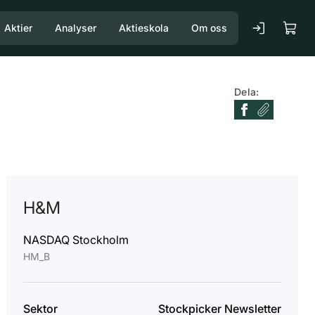
Aktier
Analyser
Aktieskola
Om oss
Dela:
H&M
NASDAQ Stockholm
HM_B
HM B
HUMBLE GROUP
INTERNATIONAL PETROLEUM CORP
Sektor
Stockpicker Newsletter