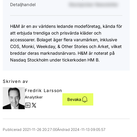
Detaljhandel
Stockpicker Newsletter
H&M är en av världens ledande modeföretag, kända för
att erbjuda trendiga och prisvärda kläder och
accessoarer. Bolaget äger flera varumärken, inklusive
COS, Monki, Weekday, & Other Stories och Arket, vilket
breddar deras marknadsnärvaro. H&M är noterat på
Nasdaq Stockholm under tickerkoden HM B.​
Skriven av
Fredrik Larsson
Analytiker
Bevaka
Publicerad 2021-11-26 20:27:00
Ändrad 2024-11-13 09:05:57