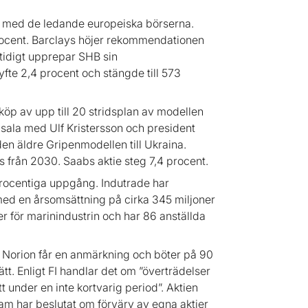
je med de ledande europeiska börserna.
ocent. Barclays höjer rekommendationen
mtidigt upprepar SHB sin
fte 2,4 procent och stängde till 573
 köp av upp till 20 stridsplan av modellen
ala med Ulf Kristersson och president
en äldre Gripenmodellen till Ukraina.
 från 2030. Saabs aktie steg 7,4 procent.
rocentiga uppgång. Indutrade har
med en årsomsättning på cirka 345 miljoner
r för marinindustrin och har 86 anställda
Norion får en anmärkning och böter på 90
tt. Enligt FI handlar det om ”överträdelser
under en inte kortvarig period”. Aktien
am har beslutat om förvärv av egna aktier