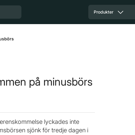
Produkter
usbörs
ömmen på minusbörs
verenskommelse lyckades inte
sbörsen sjönk för tredje dagen i