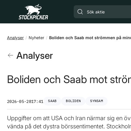
Gå till huvudinnehåll
Analyser
Nyheter
Boliden och Saab mot strömmen på min
Analyser
Boliden och Saab mot str
SAAB
BOLIDEN
SYNSAM
2026-05-28
17:41
Uppgifter om att USA och Iran närmar sig en ö
vända på det dystra börssentimentet. Stockholm