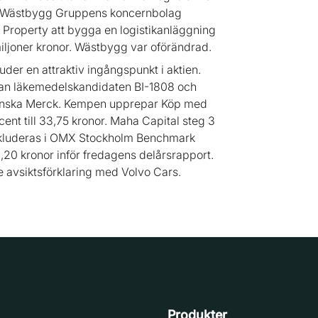
nt. Wästbygg Gruppens koncernbolag
c Property att bygga en logistikanläggning
iljoner kronor. Wästbygg var oförändrad.
er en attraktiv ingångspunkt i aktien.
lan läkemedelskandidaten BI-1808 och
anska Merck. Kempen upprepar Köp med
cent till 33,75 kronor. Maha Capital steg 3
 inkluderas i OMX Stockholm Benchmark
70,20 kronor inför fredagens delårsrapport.
e avsiktsförklaring med Volvo Cars.
Produkter