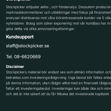
Stockpicker erbjuder aktie-, och fondanalys. Dessutom producera
marknadskommentarer och utbildningar med fokus på finansmar
analyser distribueras mot våra börsintresserade kunder via 5 olik
nyhetsbrev. Bolag som söker exponering mot vår kundbas har möj
göra detta via olika annonseringslösningar.
Kundsupport
staff@stockpicker.se
Tel. 08-6620669
Disclaimer
Stockpickers material bör endast ses som allmän information och
betraktas som investeringsrådgivning. Inga beslut bör fattas enba
på denna information, utan rådgör alltid med en finansiell rådgiv
fattar ett investeringsbeslut. Investeringar kan både öka och min
och det är inte säkert att du får tillbaka det investerade kapitalet.