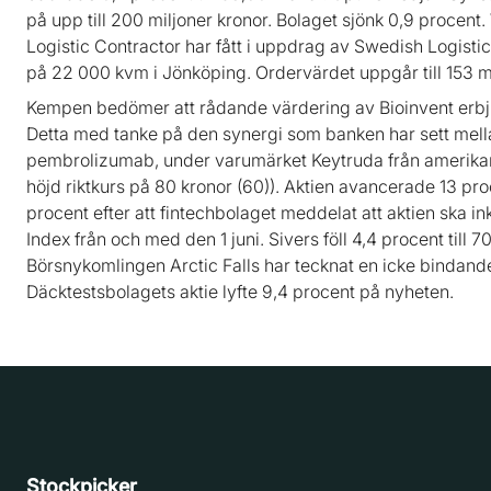
på upp till 200 miljoner kronor. Bolaget sjönk 0,9 proce
Logistic Contractor har fått i uppdrag av Swedish Logisti
på 22 000 kvm i Jönköping. Ordervärdet uppgår till 153 m
Kempen bedömer att rådande värdering av Bioinvent erbjud
Detta med tanke på den synergi som banken har sett mel
pembrolizumab, under varumärket Keytruda från amerik
höjd riktkurs på 80 kronor (60)). Aktien avancerade 13 pro
procent efter att fintechbolaget meddelat att aktien ska
Index från och med den 1 juni. Sivers föll 4,4 procent till 
Börsnykomlingen Arctic Falls har tecknat en icke bindand
Däcktestsbolagets aktie lyfte 9,4 procent på nyheten.
Stockpicker