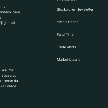
r vi
Stockpicker Newsletter
knaden. Våra
a
Swing Trader
lighet att
Fund Timer
Trade Alerts
Market Update
 ska inte
rt baserat
are innan du
ska i värde