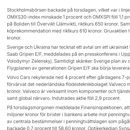
Stockholmsbörsen backade på torsdagen, vilket var i lin
OMXS30-index minskade 1 procent och OMXSPI föll 1,1 pr
på Boliden till Övervikt (Jämvikt), riktkurs 650 kronor. Sa
köprekommendation med riktkurs 610 kronor. Gruvaktien ly
kronor.
Sverige och Ukraina har tecknat ett avtal om ett ukrainskt
Saab Gripen E/F, meddelades på en presskonferens i Upps
Volodymyr Zelenskyj. Samtidigt skänker Sverige plan av d
Flygplanen av generationen Gripen E/F ska börja levereras
Volvo Cars rekylerade ned 4 procent efter gårdagens 7-p
förvärvat det nederländska flödesteknikbolaget Valveco 
kronor. Valveco är verksamt inom komponenter och tjänste
samt global närvaro. Indutrades aktie föll 2,9 procent.
På torsdagsmorgonen meddelade Finansinspektionen, att 
miljoner kronor för brister i bankens arbete mot penningtvä
av centrala bestämmelser i penningtvättslagen som pågått 
backade 0,7 procent till 58,60 kronor. Optikerkedjan Syns