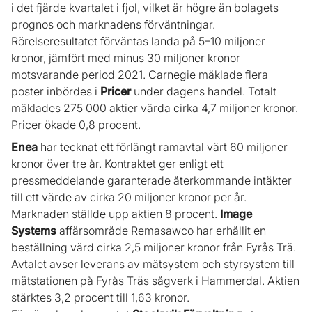
i det fjärde kvartalet i fjol, vilket är högre än bolagets
prognos och marknadens förväntningar.
Rörelseresultatet förväntas landa på 5–10 miljoner
kronor, jämfört med minus 30 miljoner kronor
motsvarande period 2021. Carnegie mäklade flera
poster inbördes i
Pricer
under dagens handel. Totalt
mäklades 275 000 aktier värda cirka 4,7 miljoner kronor.
Pricer ökade 0,8 procent.
Enea
har tecknat ett förlängt ramavtal värt 60 miljoner
kronor över tre år. Kontraktet ger enligt ett
pressmeddelande garanterade återkommande intäkter
till ett värde av cirka 20 miljoner kronor per år.
Marknaden ställde upp aktien 8 procent.
Image
Systems
affärsområde Remasawco har erhållit en
beställning värd cirka 2,5 miljoner kronor från Fyrås Trä.
Avtalet avser leverans av mätsystem och styrsystem till
mätstationen på Fyrås Träs sågverk i Hammerdal. Aktien
stärktes 3,2 procent till 1,63 kronor.