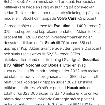
Behåll (Köp). Aktien minskade 0,1 procent. Europeiska
biltillverkare hade en svag avslutning på börsveckan
sedan Tesla meddelat om rejäla prissänkningar på vissa
modeller. I Stockholm tappade
Volvo Cars
7,5 procent.
Carnegie höjer riktkursen för
Evolution
till 1 400 kronor (1
375) med upprepad köprekommendation. Aktien föll 0,2
procent till 1 128,60 kronor. Investmentbanken höjer
dessutom riktkursen för
Sinch
till 70 kronor (65) och
upprepar Köp. Aktien avancerade ytterligare 9,2 procent
och slutkursen skrevs till 52,96 kronor. SEB:s
aktiefavoriter bland mindre bolag i Sverige är
Securitas
,
BTS
,
Mildef
,
Nordnet
och
Biogaia
. Efter en svag
kursutveckling för mindre bolag under 2022 och tecken
på stabiliserade vinstprognoser anser SEB att det är ett
relativt bra köpläge i gruppen under 2023. Enskilda
mäklade inbördes två större poster i
Hexatronic
om
totalt cirka 323 000 aktier värda 40 miljoner kronor. För
några dagar sedan mäklade Carnegie större poster i
bolaget. Aktien avancerade 3,8 procent till 125,10 kronor.