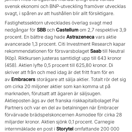
svensk ekonomi och BNP-utveckling framöver utvecklas
svagt, i spåren av att hushållen blir allt försiktigare.
Fastighetssektorn utvecklades överlag svagt med
nedgångar för
SBB
och
Castellum
om 2,7 respektive 3,9
procent. En bättre dag hade
Astrazeneca
vars aktie
avancerade 1,3 procent. Citi Investment Research kapar
rekommendationen för försvarsbolaget
Saab
till Neutral
(Köp). Riktkursen justeras samtidigt upp till 643 kronor
(458). Aktien lyfte 0,5 procent till 625,80 kronor. Di
skriver att från och med idag är det fritt fram för en
av
Embracers
storägare att sälja aktier. Totalt rör det sig
om cirka 20 miljoner aktier som kan komma ut på
marknaden, förutsatt att ägaren är säljsugen.
Aktieposten ägs av det franska riskkapitalbolaget Pai
Partners och var en del av betalningen när Embracer
förvärvade brädspelskoncernen Asmodee för cirka 28
miljarder kronor. Aktien sjönk 0,1 procent. Carnegie
internmäklade en post i
Storytel
omfattande 200 000