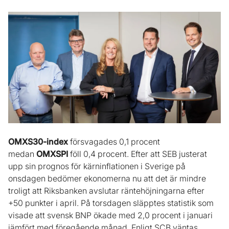
OMXS30-index
försvagades 0,1 procent
medan
OMXSPI
föll 0,4 procent. Efter att SEB justerat
upp sin prognos för kärninflationen i Sverige på
onsdagen bedömer ekonomerna nu att det är mindre
troligt att Riksbanken avslutar räntehöjningarna efter
+50 punkter i april. På torsdagen släpptes statistik som
visade att svensk BNP ökade med 2,0 procent i januari
jämfört med föregående månad. Enligt SCB väntas