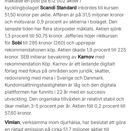
mäklade en post på 612 002 aktier i
kycklingbolaget
Scandi Standard
inbördes till kursen
51,50 kronor per aktie. Affären är på 31,5 miljoner kronor
och motsvarar 0,9 procent av aktierna i bolaget. Den
senaste tiden har flera storposter mäklats. Aktien sjönk
1,3 procent till 50,75 kronor. Jefferies höjer riktkursen
för
Sobi
till 295 kronor (260) och upprepar
rekommendationen köp. Aktien ökade 1,9 procent till 225
kronor. SEB initierar bevakning av
Karnov
med
rekommendation Köp. Karnov är ett ledande digitalt
förlag med fokus på områden som juridik, skatter,
redovisning med mera i Sverige och Danmark.
Kundomsättningshastigheten är låg och den digitala
plattformen har funnits i 22 år med en succesiv
utveckling. Den organiska tillväxten är relativt stabil och
ökar mellan 3-5 procent per år. Aktien föll 0,2 procent till
57,60 kronor.
Vimian
, verksamma inom djurhälsa, har beslutat att göra
en riktad emission på cirka 51,7 miljoner aktier till