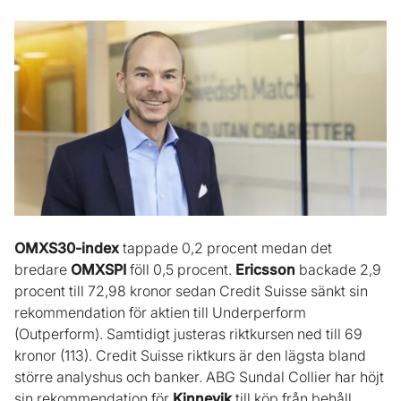
OMXS30-index
tappade 0,2 procent medan det
bredare
OMXSPI
föll 0,5 procent.
Ericsson
backade 2,9
procent till 72,98 kronor sedan Credit Suisse sänkt sin
rekommendation för aktien till Underperform
(Outperform). Samtidigt justeras riktkursen ned till 69
kronor (113). Credit Suisse riktkurs är den lägsta bland
större analyshus och banker. ABG Sundal Collier har höjt
sin rekommendation för
Kinnevik
till köp från behåll.