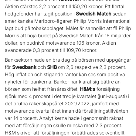
Aktien stärktes 2,2 procent till 150,20 kronor. Ett flertal
hedgefonder har tagit position i
Swedish Match
sedan
amerikanska Marlboro-ägaren Philip Morris International
lagt bud på tobaksbolaget. Målet är sannolikt att få Philip
Morris att höja budet på Swedish Match från 16 miljarder
dollar, en budnivå motsvarande 106 kronor. Aktien
avancerade 0,3 procent till 109,70 kronor.
Banksektorn hade en bra dag på börsen med uppgångar
för
Swedbank
och
SHB
om 2,6 respektive 2,3 procent.
Hög inflation och stigande räntor kan ses som positiva
nyheter för bankerna. Banker har klarat sig bättre än
börsen som helhet från årsskiftet.
H&M:s
försäljning
sjönk med 4 procent i det tredje kvartalet (juni-augusti) i
det brutna räkenskapsåret 2021/2022, jämfört med
motsvarande kvartal året innan då försäljningstillväxten
var 14 procent. Analytikerna hade i genomsnitt räknat
med att försäljningen skulle minska med 2,3 procent.
H&M skriver att försäljningen förbättrades sekventiellt