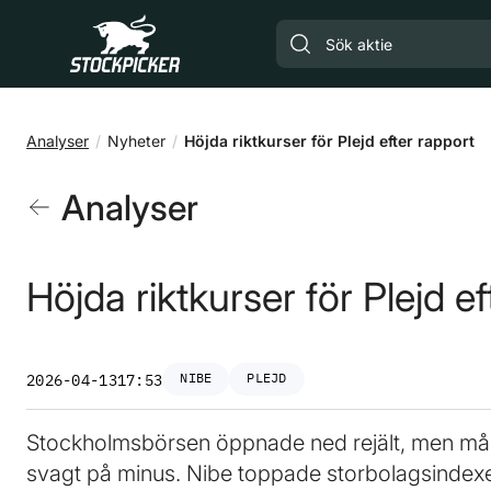
Gå till huvudinnehåll
Analyser
Nyheter
Höjda riktkurser för Plejd efter rapport
Analyser
Höjda riktkurser för Plejd e
NIBE
PLEJD
2026-04-13
17:53
Stockholmsbörsen öppnade ned rejält, men må
svagt på minus. Nibe toppade storbolagsindex