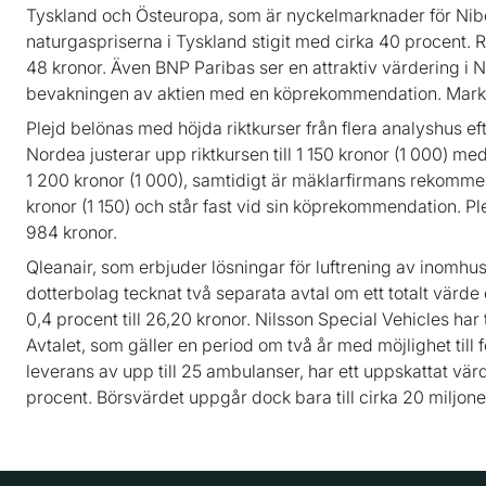
Tyskland och Östeuropa, som är nyckelmarknader för Nibe.
naturgaspriserna i Tyskland stigit med cirka 40 procent
48 kronor. Även BNP Paribas ser en attraktiv värdering i
bevakningen av aktien med en köprekommendation. Markna
Plejd belönas med höjda riktkurser från flera analyshus eft
Nordea justerar upp riktkursen till 1 150 kronor (1 000) med
1 200 kronor (1 000), samtidigt är mäklarfirmans rekommend
kronor (1 150) och står fast vid sin köprekommendation. Plejd
984 kronor.
Qleanair, som erbjuder lösningar för luftrening av inomhu
dotterbolag tecknat två separata avtal om ett totalt värde o
0,4 procent till 26,20 kronor. Nilsson Special Vehicles h
Avtalet, som gäller en period om två år med möjlighet till f
leverans av upp till 25 ambulanser, har ett uppskattat vä
procent. Börsvärdet uppgår dock bara till cirka 20 miljone