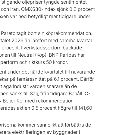
stigande oljepriser tyngde sentimentet
 och Iran. OMXS30-index sjönk 0,2 procent
en var ned betydligt mer tidigare under
t Pareto tagit bort sin köprekommendation.
artalet 2026 än jämfört med samma kvartal
1,4 procent. I verkstadssektorn backade
en till Neutral (Köp). BNP Paribas har
rform och riktkurs 50 kronor.
nt under det fjärde kvartalet till nuvarande
pekar på femårssnittet på 6,1 procent. Därför
tt äga Industrivärden snarare än de
 sänks till Sälj, från tidigare Behåll. C-
 av Beijer Ref med rekommendation
rades aktien 0,5 procent högre till 141,60
priserna kommer sannolikt att förbättra de
era elektrifieringen av byggnader i