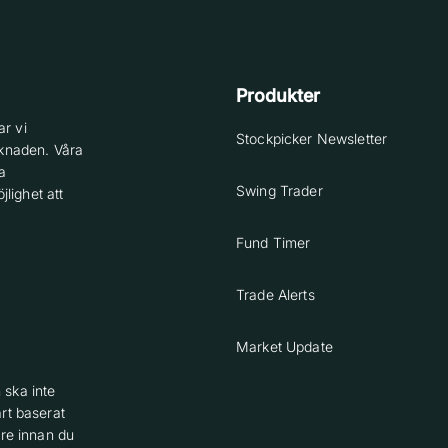
Produkter
r vi
Stockpicker Newsletter
knaden. Våra
a
Swing Trader
lighet att
Fund Timer
Trade Alerts
Market Update
 ska inte
rt baserat
are innan du