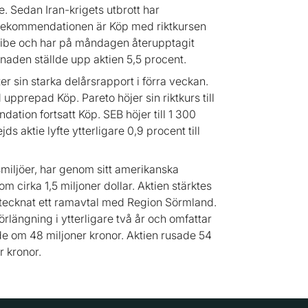
 Sedan Iran-krigets utbrott har
. Rekommendationen är Köp med riktkursen
 Nibe och har på måndagen återupptagit
den ställde upp aktien 5,5 procent.
er sin starka delårsrapport i förra veckan.
 upprepad Köp. Pareto höjer sin riktkurs till
ation fortsatt Köp. SEB höjer till 1 300
s aktie lyfte ytterligare 0,9 procent till
smiljöer, har genom sitt amerikanska
m cirka 1,5 miljoner dollar. Aktien stärktes
ar tecknat ett ramavtal med Region Sörmland.
örlängning i ytterligare två år och omfattar
rde om 48 miljoner kronor. Aktien rusade 54
r kronor.