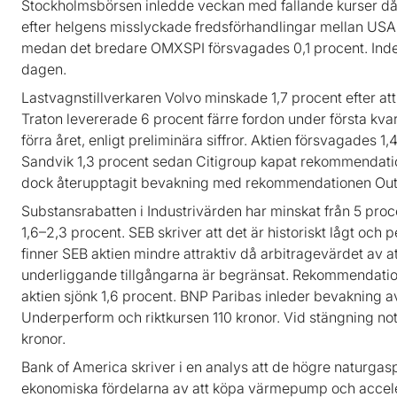
Stockholmsbörsen inledde veckan med fallande kurser då 
efter helgens misslyckade fredsförhandlingar mellan USA
medan det bredare OMXSPI försvagades 0,1 procent. Index
dagen.
Lastvagnstillverkaren Volvo minskade 1,7 procent efter at
Traton levererade 6 procent färre fordon under första kv
förra året, enligt preliminära siffror. Aktien försvagades 
Sandvik 1,3 procent sedan Citigroup kapat rekommendation
dock återupptagit bevakning med rekommendationen Outpe
Substansrabatten i Industrivärden har minskat från 5 proce
1,6–2,3 procent. SEB skriver att det är historiskt lågt och 
finner SEB aktien mindre attraktiv då arbitragevärdet av a
underliggande tillgångarna är begränsat. Rekommendationen
aktien sjönk 1,6 procent. BNP Paribas inleder bevakning
Underperform och riktkursen 110 kronor. Vid stängning note
kronor.
Bank of America skriver i en analys att de högre naturgas
ekonomiska fördelarna av att köpa värmepump och acceler