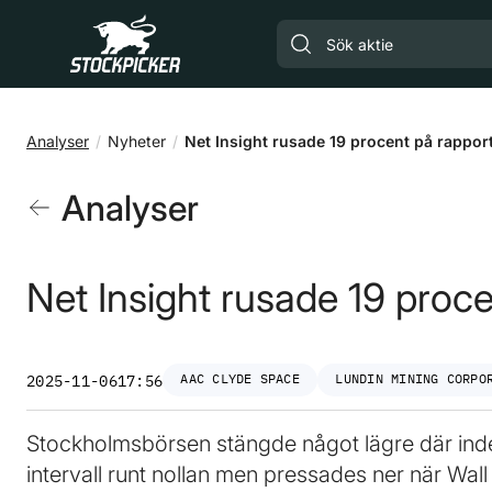
Gå till huvudinnehåll
Analyser
Nyheter
Net Insight rusade 19 procent på rappor
Analyser
Net Insight rusade 19 proce
AAC CLYDE SPACE
LUNDIN MINING CORPO
2025-11-06
17:56
Stockholmsbörsen stängde något lägre där index
intervall runt nollan men pressades ner när Wal