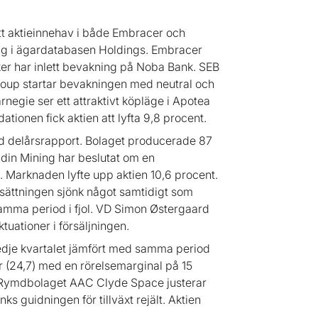
sitt aktieinnehav i både Embracer och
g i ägardatabasen Holdings. Embracer
er har inlett bevakning på Noba Bank. SEB
oup startar bevakningen med neutral och
rnegie ser ett attraktivt köpläge i Apotea
dationen fick aktien att lyfta 9,8 procent.
d delårsrapport. Bolaget producerade 87
ndin Mining har beslutat om en
. Marknaden lyfte upp aktien 10,6 procent.
msättningen sjönk något samtidigt som
amma period i fjol. VD Simon Østergaard
tuationer i försäljningen.
edje kvartalet jämfört med samma period
or (24,7) med en rörelsemarginal på 15
or. Rymdbolaget AAC Clyde Space justerar
ks guidningen för tillväxt rejält. Aktien