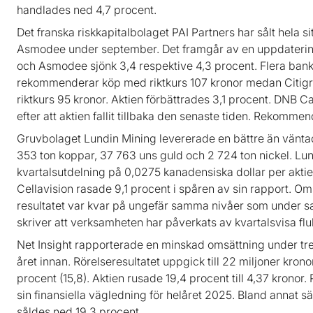
handlades ned 4,7 procent.
Det franska riskkapitalbolaget PAI Partners har sålt hela 
Asmodee under september. Det framgår av en uppdaterin
och Asmodee sjönk 3,4 respektive 4,3 procent. Flera bank
rekommenderar köp med riktkurs 107 kronor medan Citigr
riktkurs 95 kronor. Aktien förbättrades 3,1 procent. DNB Ca
efter att aktien fallit tillbaka den senaste tiden. Rekommen
Gruvbolaget Lundin Mining levererade en bättre än vänta
353 ton koppar, 37 763 uns guld och 2 724 ton nickel. Lu
kvartalsutdelning på 0,0275 kanadensiska dollar per aktie
Cellavision rasade 9,1 procent i spåren av sin rapport. O
resultatet var kvar på ungefär samma nivåer som under s
skriver att verksamheten har påverkats av kvartalsvisa fluk
Net Insight rapporterade en minskad omsättning under tr
året innan. Rörelseresultatet uppgick till 22 miljoner kron
procent (15,8). Aktien rusade 19,4 procent till 4,37 kron
sin finansiella vägledning för helåret 2025. Bland annat sän
såldes ned 19,3 procent.