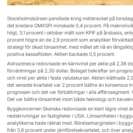
Stockholmsbörsen pendlade kring nollstrecket på torsda
det bredare OMXSPI minskade 0,4 procent. På makronivå h
högt, 3,1 procent i oktober mätt som KPIF på årsbasis, enl
procent högre än de 2,9 procent som analytiker förväntad
strategi för ökad lönsamhet, med målet att nå en långsikt
positiva kassaflöden. Aktien backade 0,5 procent.
Astrazeneca redovisade en kärnvinst per aktie på 2,38 dol
förväntningar på 2,30 dollar. Bolaget bekräftar sin progno
och vinst per aktie i fasta valutakurser. Aktien klättrade 2
det senaste kvartalet var 2 procent bättre än konsensus tr
prognosen och det var förbättringar i alla affärssegment.
Det var bättre lönsamhet inom både teknologi och bevakni
Byggkoncernen Skanska redovisade en klart lägre vinst än 
nedskrivningar av fastigheter i USA. Lönsamheten i byg
analytikerna hade räknat med. Rörelsemarginalen i byggv
från 3,6 procent under jämförelsekvartalet, och över anal