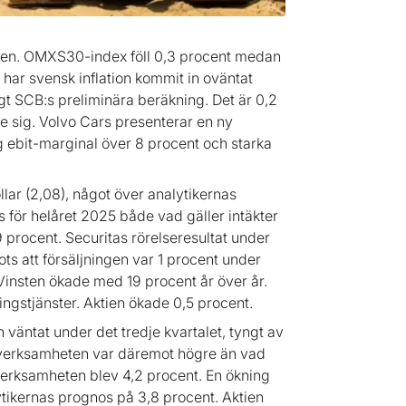
gen. OMXS30-index föll 0,3 procent medan
ar svensk inflation kommit in oväntat
igt SCB:s preliminära beräkning. Det är 0,2
e sig. Volvo Cars presenterar en ny
ig ebit-marginal över 8 procent och starka
lar (2,08), något över analytikernas
s för helåret 2025 både vad gäller intäkter
,9 procent. Securitas rörelseresultat under
ots att försäljningen var 1 procent under
 Vinsten ökade med 19 procent år över år.
ngstjänster. Aktien ökade 0,5 procent.
väntat under det tredje kvartalet, tyngt av
gverksamheten var däremot högre än vad
erksamheten blev 4,2 procent. En ökning
ytikernas prognos på 3,8 procent. Aktien