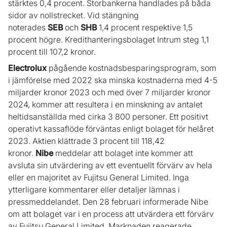
stärktes 0,4 procent. Storbankerna handlades på båda
sidor av nollstrecket. Vid stängning
noterades
SEB
och
SHB
1,4 procent respektive 1,5
procent högre. Kredithanteringsbolaget Intrum steg 1,1
procent till 107,2 kronor.
Electrolux
pågående kostnadsbesparingsprogram, som
i jämförelse med 2022 ska minska kostnaderna med 4-5
miljarder kronor 2023 och med över 7 miljarder kronor
2024, kommer att resultera i en minskning av antalet
heltidsanställda med cirka 3 800 personer. Ett positivt
operativt kassaflöde förväntas enligt bolaget för helåret
2023. Aktien klättrade 3 procent till 118,42
kronor.
Nibe
meddelar att bolaget inte kommer att
avsluta sin utvärdering av ett eventuellt förvärv av hela
eller en majoritet av Fujitsu General Limited. Inga
ytterligare kommentarer eller detaljer lämnas i
pressmeddelandet. Den 28 februari informerade Nibe
om att bolaget var i en process att utvärdera ett förvärv
av Fujitsu General Limited. Marknaden reagerade