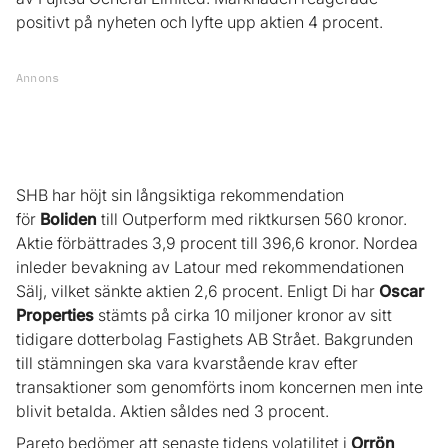
positivt på nyheten och lyfte upp aktien 4 procent.
Annons
SHB har höjt sin långsiktiga rekommendation
för
Boliden
till Outperform med riktkursen 560 kronor.
Aktie förbättrades 3,9 procent till 396,6 kronor. Nordea
inleder bevakning av Latour med rekommendationen
Sälj, vilket sänkte aktien 2,6 procent. Enligt Di har
Oscar
Properties
stämts på cirka 10 miljoner kronor av sitt
tidigare dotterbolag Fastighets AB Strået. Bakgrunden
till stämningen ska vara kvarstående krav efter
transaktioner som genomförts inom koncernen men inte
blivit betalda. Aktien såldes ned 3 procent.
Pareto bedömer att senaste tidens volatilitet i
Orrön