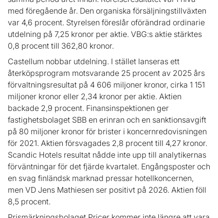
med föregående år. Den organiska försäljningstillväxten
var 4,6 procent. Styrelsen föreslår oförändrad ordinarie
utdelning på 7,25 kronor per aktie. VBG:s aktie stärktes
0,8 procent till 362,80 kronor.
Castellum nobbar utdelning. I stället lanseras ett
återköpsprogram motsvarande 25 procent av 2025 års
förvaltningsresultat på 4 606 miljoner kronor, cirka 1 151
miljoner kronor eller 2,34 kronor per aktie. Aktien
backade 2,9 procent. Finansinspektionen ger
fastighetsbolaget SBB en erinran och en sanktionsavgift
på 80 miljoner kronor för brister i koncernredovisningen
för 2021. Aktien försvagades 2,8 procent till 4,27 kronor.
Scandic Hotels resultat nådde inte upp till analytikernas
förväntningar för det fjärde kvartalet. Engångsposter och
en svag finländsk marknad pressar hotellkoncernen,
men VD Jens Mathiesen ser positivt på 2026. Aktien föll
8,5 procent.
Prismärkningsbolaget Pricer kommer inte längre att vara