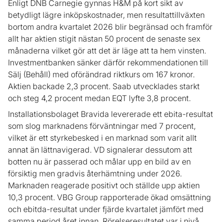
Enligt DNB Carnegie gynnas H&M på kort sikt av
betydligt lägre inköpskostnader, men resultattillväxten
bortom andra kvartalet 2026 blir begränsad och framför
allt har aktien stigit nästan 50 procent de senaste sex
månaderna vilket gör att det är läge att ta hem vinsten.
Investmentbanken sänker därför rekommendationen till
Sälj (Behåll) med oförändrad riktkurs om 167 kronor.
Aktien backade 2,3 procent. Saab utvecklades starkt
och steg 4,2 procent medan EQT lyfte 3,8 procent.
Installationsbolaget Bravida levererade ett ebita-resultat
som slog marknadens förväntningar med 7 procent,
vilket är ett styrkebesked i en marknad som varit allt
annat än lättnavigerad. VD signalerar dessutom att
botten nu är passerad och målar upp en bild av en
försiktig men gradvis återhämtning under 2026.
Marknaden reagerade positivt och ställde upp aktien
10,3 procent. VBG Group rapporterade ökad omsättning
och ebitda-resultat under fjärde kvartalet jämfört med
samma period året innan. Rörelseresultatet var i nivå