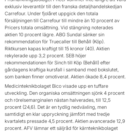
exklusiv leverantör till den franska detaljhandelskedjan
Carrefour. Under fjolåret uppgick den totala
försäljningen till Carrefour till mindre än 10 procent av
Pricers totala omsättning. Vid stängning noterades
aktien 10 procent lägre. ABG Sundal sänker sin
rekommendation för Truecaller till Behåll (Köp).
Riktkursen kapas kraftigt till 15 kronor (40). Aktien
rekylerade upp 3,2 procent. SEB höjer
rekommendationen för Sinch till Köp (Behåll) efter
gårdagens kraftiga kursfall i samband med bokslutet,
som banken finner omotiverat. Aktien ökade 8,4 procent.
Medicinteknikbolaget Bico visade upp en tuffare
utveckling. Den organiska omsättningen sjönk 4 procent
och rörelsemarginalen nästan halverades, till 12,5
procent (24,6). Det är en tydlig nedväxling, men
samtidigt en klar uppryckning jämfört med tredje
kvartalets pressade 4,5 procent. Aktien avancerade 12,9
procent. AFV lämnar ett säljråd för kärnteknikbolaget