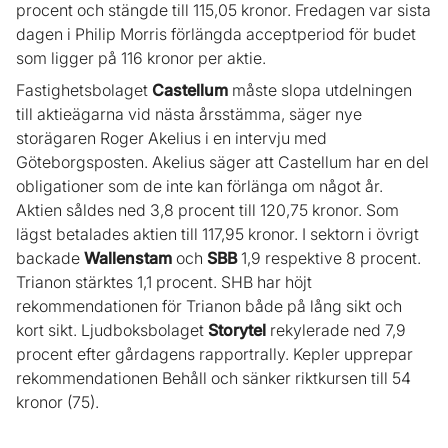
procent och stängde till 115,05 kronor. Fredagen var sista
dagen i Philip Morris förlängda acceptperiod för budet
som ligger på 116 kronor per aktie.
Fastighetsbolaget
Castellum
måste slopa utdelningen
till aktieägarna vid nästa årsstämma, säger nye
storägaren Roger Akelius i en intervju med
Göteborgsposten. Akelius säger att Castellum har en del
obligationer som de inte kan förlänga om något år.
Aktien såldes ned 3,8 procent till 120,75 kronor. Som
lägst betalades aktien till 117,95 kronor. I sektorn i övrigt
backade
Wallenstam
och
SBB
1,9 respektive 8 procent.
Trianon stärktes 1,1 procent. SHB har höjt
rekommendationen för Trianon både på lång sikt och
kort sikt. Ljudboksbolaget
Storytel
rekylerade ned 7,9
procent efter gårdagens rapportrally. Kepler upprepar
rekommendationen Behåll och sänker riktkursen till 54
kronor (75).