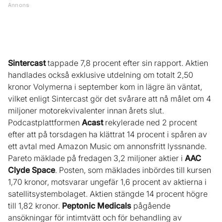
Annons
Sintercast
tappade 7,8 procent efter sin rapport. Aktien
handlades också exklusive utdelning om totalt 2,50
kronor Volymerna i september kom in lägre än väntat,
vilket enligt Sintercast gör det svårare att nå målet om 4
miljoner motorekvivalenter innan årets slut.
Podcastplattformen
Acast
rekylerade ned 2 procent
efter att på torsdagen ha klättrat 14 procent i spåren av
ett avtal med Amazon Music om annonsfritt lyssnande.
Pareto mäklade på fredagen 3,2 miljoner aktier i
AAC
Clyde Space
. Posten, som mäklades inbördes till kursen
1,70 kronor, motsvarar ungefär 1,6 procent av aktierna i
satellitsystembolaget. Aktien stängde 14 procent högre
till 1,82 kronor.
Peptonic Medicals
pågående
ansökningar för intimtvätt och för behandling av