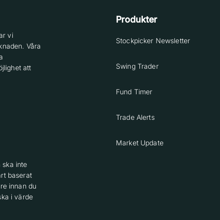
Produkter
r vi
Stockpicker Newsletter
knaden. Våra
a
Swing Trader
lighet att
Fund Timer
Trade Alerts
Market Update
 ska inte
rt baserat
are innan du
ska i värde