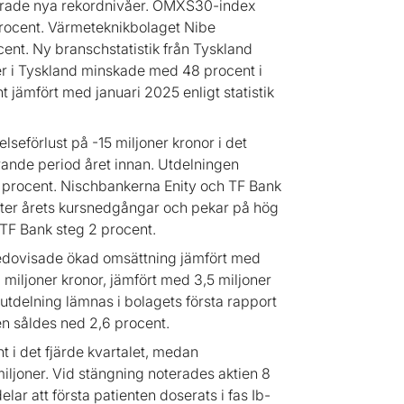
terade nya rekordnivåer. OMXS30-index
rocent. Värmeteknikbolaget Nibe
cent. Ny branschstatistik från Tyskland
r i Tyskland minskade med 48 procent i
jämfört med januari 2025 enligt statistik
seförlust på -15 miljoner kronor i det
rande period året innan. Utdelningen
8 procent. Nischbankerna Enity och TF Bank
 efter årets kursnedgångar och pekar på hög
 TF Bank steg 2 procent.
redovisade ökad omsättning jämfört med
6 miljoner kronor, jämfört med 3,5 miljoner
utdelning lämnas i bolagets första rapport
ien såldes ned 2,6 procent.
i det fjärde kvartalet, medan
 miljoner. Vid stängning noterades aktien 8
ar att första patienten doserats i fas Ib-