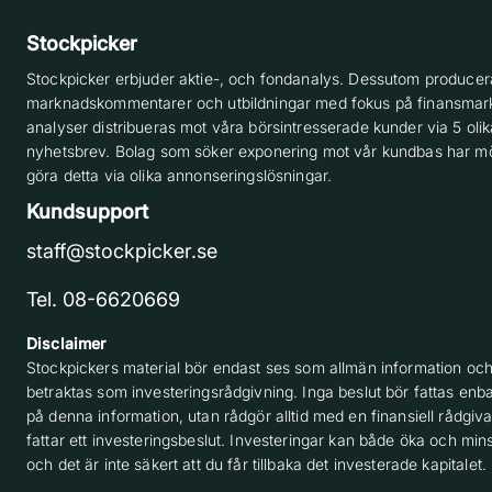
Stockpicker
Stockpicker erbjuder aktie-, och fondanalys. Dessutom producera
marknadskommentarer och utbildningar med fokus på finansmar
analyser distribueras mot våra börsintresserade kunder via 5 olik
nyhetsbrev. Bolag som söker exponering mot vår kundbas har möj
göra detta via olika annonseringslösningar.
Kundsupport
staff@stockpicker.se
Tel. 08-6620669
Disclaimer
Stockpickers material bör endast ses som allmän information och
betraktas som investeringsrådgivning. Inga beslut bör fattas enba
på denna information, utan rådgör alltid med en finansiell rådgiv
fattar ett investeringsbeslut. Investeringar kan både öka och min
och det är inte säkert att du får tillbaka det investerade kapitalet.