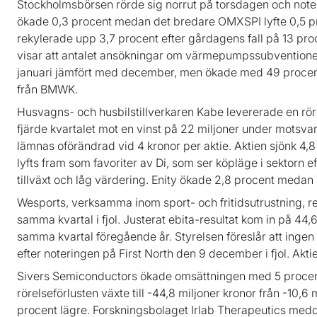
Stockholmsbörsen rörde sig norrut på torsdagen och no
ökade 0,3 procent medan det bredare OMXSPI lyfte 0,5 p
rekylerade upp 3,7 procent efter gårdagens fall på 13 pro
visar att antalet ansökningar om värmepumpssubventione
januari jämfört med december, men ökade med 49 procent 
från BMWK.
Husvagns- och husbilstillverkaren Kabe levererade en rörel
fjärde kvartalet mot en vinst på 22 miljoner under motsva
lämnas oförändrad vid 4 kronor per aktie. Aktien sjönk 4,
lyfts fram som favoriter av Di, som ser köpläge i sektorn
tillväxt och låg värdering. Enity ökade 2,8 procent medan
Wesports, verksamma inom sport- och fritidsutrustning, 
samma kvartal i fjol. Justerat ebita-resultat kom in på 44,
samma kvartal föregående år. Styrelsen föreslår att ingen 
efter noteringen på First North den 9 december i fjol. Akt
Sivers Semiconductors ökade omsättningen med 5 procent 
rörelseförlusten växte till -44,8 miljoner kronor från -10,6
procent lägre. Forskningsbolaget Irlab Therapeutics meddel