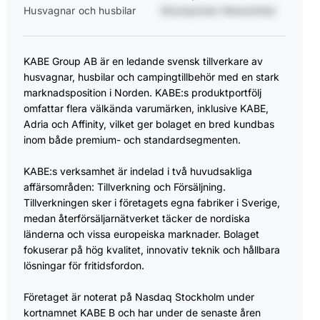
Husvagnar och husbilar
Stockpicker Newsletter
KABE Group AB är en ledande svensk tillverkare av
husvagnar, husbilar och campingtillbehör med en stark
marknadsposition i Norden. KABE:s produktportfölj
omfattar flera välkända varumärken, inklusive KABE,
Adria och Affinity, vilket ger bolaget en bred kundbas
inom både premium- och standardsegmenten.
KABE:s verksamhet är indelad i två huvudsakliga
affärsområden: Tillverkning och Försäljning.
Tillverkningen sker i företagets egna fabriker i Sverige,
medan återförsäljarnätverket täcker de nordiska
länderna och vissa europeiska marknader. Bolaget
fokuserar på hög kvalitet, innovativ teknik och hållbara
lösningar för fritidsfordon.
Företaget är noterat på Nasdaq Stockholm under
kortnamnet KABE B och har under de senaste åren