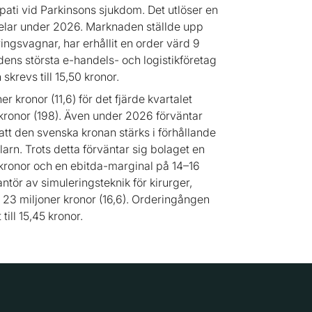
ti vid Parkinsons sjukdom. Det utlöser en
 delar under 2026. Marknaden ställde upp
ingsvagnar, har erhållit en order värd 9
dens största e-handels- och logistikföretag
krevs till 15,50 kronor.
r kronor (11,6) för det fjärde kvartalet
kronor (198). Även under 2026 förväntar
 att den svenska kronan stärks i förhållande
larn. Trots detta förväntar sig bolaget en
r kronor och en ebitda-marginal på 14–16
ntör av simuleringsteknik för kirurger,
å 23 miljoner kronor (16,6). Orderingången
till 15,45 kronor.