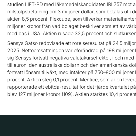
studien LIFT-PD med läkemedelskandidaten IRL757 mot apa
milstolpsbetalning om 3 miljoner dollar, som betalas ut i
aktien 8,5 procent. Flexcube, som tillverkar materialhanter
miljoner kronor från vad bolaget beskriver som ett av värl
med bas i USA. Aktien rusade 32,5 procent och slutkursen s
Sensys Gatso redovisade ett rörelseresultat på 24,5 miljone
2025. Nettoomsättningen var oförändrad på 198 miljoner 
sig Sensys fortsatt negativa valutakurseffekter, i och med
till euron, den australiska dollarn och den amerikanska dol
fortsatt lönsam tillväxt, med intäkter på 750–800 miljone
procent. Aktien steg 0,1 procent. Mentice, som är en levera
rapporterade ett ebitda-resultat för det fjärde kvartalet p
blev 127 miljoner kronor (109). Aktien stärktes 10,4 procent 