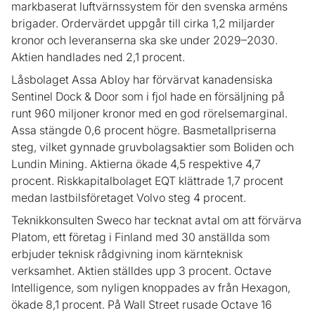
markbaserat luftvärnssystem för den svenska arméns
brigader. Ordervärdet uppgår till cirka 1,2 miljarder
kronor och leveranserna ska ske under 2029–2030.
Aktien handlades ned 2,1 procent.
Låsbolaget Assa Abloy har förvärvat kanadensiska
Sentinel Dock & Door som i fjol hade en försäljning på
runt 960 miljoner kronor med en god rörelsemarginal.
Assa stängde 0,6 procent högre. Basmetallpriserna
steg, vilket gynnade gruvbolagsaktier som Boliden och
Lundin Mining. Aktierna ökade 4,5 respektive 4,7
procent. Riskkapitalbolaget EQT klättrade 1,7 procent
medan lastbilsföretaget Volvo steg 4 procent.
Teknikkonsulten Sweco har tecknat avtal om att förvärva
Platom, ett företag i Finland med 30 anställda som
erbjuder teknisk rådgivning inom kärnteknisk
verksamhet. Aktien ställdes upp 3 procent. Octave
Intelligence, som nyligen knoppades av från Hexagon,
ökade 8,1 procent. På Wall Street rusade Octave 16