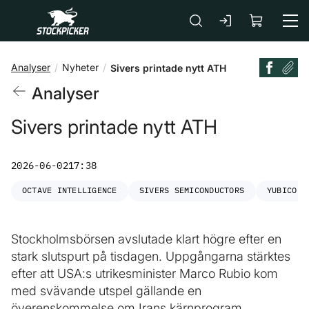
Gå till huvudinnehåll
Analyser
Nyheter
Sivers printade nytt ATH
Analyser
Sivers printade nytt ATH
2026-06-02
17:38
OCTAVE INTELLIGENCE
SIVERS SEMICONDUCTORS
YUBICO
Stockholmsbörsen avslutade klart högre efter en
stark slutspurt på tisdagen. Uppgångarna stärktes
efter att USA:s utrikesminister Marco Rubio kom
med svävande utspel gällande en
överenskommelse om Irans kärnprogram.