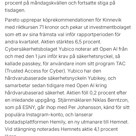
procent på måndagskvällen och fortsatte stiga på
tisdagen.
Pareto upprepar köprekommendationen för Kinnevik
med riktkursen 71 kronor och pekar ut investmentbolaget
som ett av sina främsta val inför rapportperioden för
andra kvartalet. Aktien stärktes 6,5 procent.
Cybersäkerhetsbolaget Yubico noterar att Open AI från
och med den 1 juni inför krav på säkerhetsnyckel, så
kallade passkey, för användare inom sitt program TAC
(Trusted Access for Cyber). Yubico har den
hårdvarubaserade säkerhetsnyckeln Yubikey, och
samarbetar sedan tidigare med Open AI kring
hårdvarubaserad säkerhet. Aktien föll 0,2 procent efter
en inledande uppgång. Stjärnmäklaren Niklas Berntzon,
som på ESNY, går ihop med Per Johansson, känd för sitt
populära Instagram-konto, och lanserar
bostadsplattformen Hemily, en ny utmanare till Hemnet.
Vid stängning noterades Hemnets aktie 4,1 procent