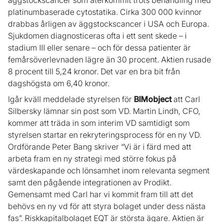
äggstockscancer som återkommit trots behandling med
platinumbaserade cytostatika. Cirka 300 000 kvinnor
drabbas årligen av äggstockscancer i USA och Europa.
Sjukdomen diagnosticeras ofta i ett sent skede – i
stadium III eller senare – och för dessa patienter är
femårsöverlevnaden lägre än 30 procent. Aktien rusade
8 procent till 5,24 kronor. Det var en bra bit från
dagshögsta om 6,40 kronor.
Igår kväll meddelade styrelsen för
BIMobject
att Carl
Silbersky lämnar sin post som VD. Martin Lindh, CFO,
kommer att träda in som interim VD samtidigt som
styrelsen startar en rekryteringsprocess för en ny VD.
Ordförande Peter Bang skriver “Vi är i färd med att
arbeta fram en ny strategi med större fokus på
värdeskapande och lönsamhet inom relevanta segment
samt den pågående integrationen av Prodikt.
Gemensamt med Carl har vi kommit fram till att det
behövs en ny vd för att styra bolaget under dess nästa
fas”. Riskkapitalbolaget EQT är största ägare. Aktien är