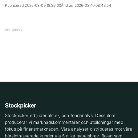
Publicerad 2026-03-09 18:39:00
Ändrad 2026-03-10 08:43:54
Annonser
Stockpicker
Stockpicker erbjuder aktie-, och fondanalys. Dessutom
producerar vi marknadskommentarer och utbildningar med
fokus på finansmarknaden. Våra analyser distribueras mot våra
börsintresserade kunder via 5 olika nyhetsbrev. Bolag som