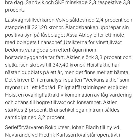
bra dag. Sandvik och SKF minskade 2,3 respektive 3,8
procent.
Lastvagnstillverkaren Volvo såldes ned 2,4 procent och
stängde till 321,20 kronor. Ålandsbanken upprepar sin
positiva syn på låsbolaget Assa Abloy efter ett möte
med bolagets finanschef. Utsikterna för vinsttillväxt
bedöms vara goda om efterfrågan inom
bostadsbyggande tar fart. Aktien sjönk 3,3 procent och
slutkursen skrevs till 347,40 kronor. Hoist aktie har
nästan dubblats på ett år, men det finns mer att hämta.
Det skriver Di i en analys i spalten ”Veckans aktie” som
mynnar ut i ett köpråd. Enligt affärstidningen erbjuder
Hoist en ovanligt attraktiv kombination av låg värdering
och chans till högre tillväxt och lönsamhet. Aktien
stärktes 2 procent. Branschkollegan Intrum såldes
samtidigt ned 3,2 procent.
Serieförvärvaren Röko utser Johan Bladh till ny vd.
Nuvarande vd Fredrik Karlsson kvarstår operativt i