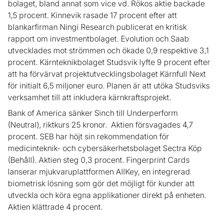
bolaget, bland annat som vice vd. Rökos aktie backade
1,5 procent. Kinnevik rasade 17 procent efter att
blankarfirman Ningi Research publicerat en kritisk
rapport om investmentbolaget. Evolution och Saab
utvecklades mot strömmen och ökade 0,9 respektive 3,1
procent. Kärnteknikbolaget Studsvik lyfte 9 procent efter
att ha förvärvat projektutvecklingsbolaget Kärnfull Next
för initialt 6,5 miljoner euro. Planen är att utöka Studsviks
verksamhet till att inkludera kärnkraftsprojekt.
Bank of America sänker Sinch till Underperform
(Neutral), riktkurs 25 kronor. Aktien försvagades 4,7
procent. SEB har höjt sin rekommendation för
medicinteknik- och cybersäkerhetsbolaget Sectra Köp
(Behåll). Aktien steg 0,3 procent. Fingerprint Cards
lanserar mjukvaruplattformen AllKey, en integrerad
biometrisk lösning som gör det möjligt för kunder att
utveckla och köra egna applikationer direkt på enheten.
Aktien klättrade 4 procent.