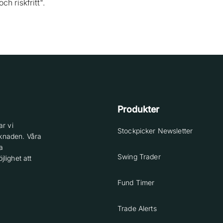
ch riskfritt".
Produkter
r vi
Stockpicker Newsletter
knaden. Våra
a
Swing Trader
lighet att
Fund Timer
Trade Alerts