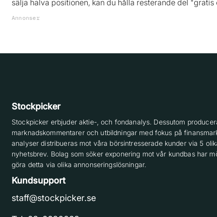
sälja halva positionen, kan du hålla resterande del "gratis o
Annonser
Stockpicker
Stockpicker erbjuder aktie-, och fondanalys. Dessutom producera
marknadskommentarer och utbildningar med fokus på finansmar
analyser distribueras mot våra börsintresserade kunder via 5 olik
nyhetsbrev. Bolag som söker exponering mot vår kundbas har möj
göra detta via olika annonseringslösningar.
Kundsupport
staff@stockpicker.se