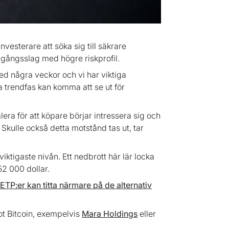
nvesterare att söka sig till säkrare
illgångsslag med högre riskprofil.
dled några veckor och vi har viktiga
ta trendfas kan komma att se ut för
alera för att köpare börjar intressera sig och
 Skulle också detta motstånd tas ut, tar
iktigaste nivån. Ett nedbrott här lär locka
52 000 dollar.
 ETP:er kan titta närmare på de alternativ
ot Bitcoin, exempelvis
Mara Holdings
eller