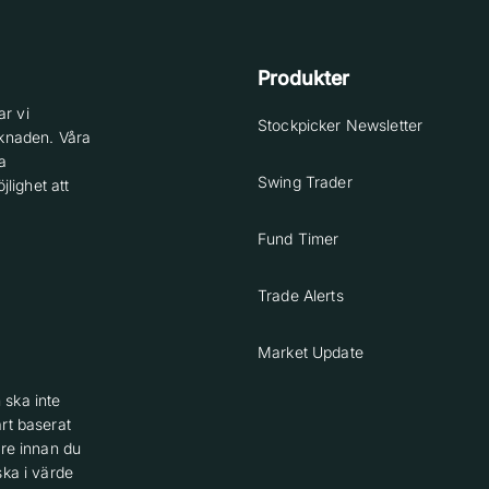
Produkter
r vi
Stockpicker Newsletter
knaden. Våra
a
Swing Trader
lighet att
Fund Timer
Trade Alerts
Market Update
 ska inte
rt baserat
are innan du
ska i värde