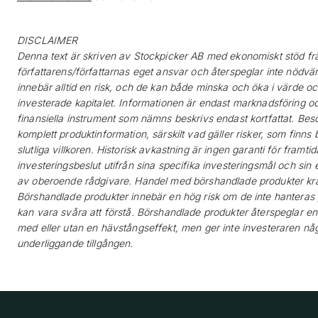
DISCLAIMER
Denna text är skriven av Stockpicker AB med ekonomiskt stöd frå
författarens/författarnas eget ansvar och återspeglar inte nödvän
innebär alltid en risk, och de kan både minska och öka i värde och 
investerade kapitalet. Informationen är endast marknadsföring oc
finansiella instrument som nämns beskrivs endast kortfattat. Besö
komplett produktinformation, särskilt vad gäller risker, som finns 
slutliga villkoren. Historisk avkastning är ingen garanti för framt
investeringsbeslut utifrån sina specifika investeringsmål och si
av oberoende rådgivare. Handel med börshandlade produkter krä
Börshandlade produkter innebär en hög risk om de inte hanteras p
kan vara svåra att förstå. Börshandlade produkter återspeglar en
med eller utan en hävstångseffekt, men ger inte investeraren nå
underliggande tillgången.