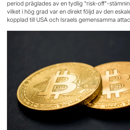
period präglades av en tydlig "risk-off"-stämni
vilket i hög grad var en direkt följd av den esk
kopplad till USA och Israels gemensamma attac