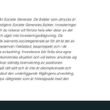
n Societe Generale. De åsikter som uttrycks är
digtvis Societe Generales åsikter. Investeringar
du riskerar att förlora hela eller delar av det
h utgör inte investeringsrådgivning. De
k warrants.societegenerale.se för att ta del av
beskrivet i faktablad, basprospekt och i de
ida avkastning. Investerare bör fatta sina egna
n ekonomiska situation och vid behov använda sig
ver ständig övervakning av positionen.
å rätt sätt och är inte är okomplicerade och
dast den underliggande tillgångens utveckling,
gra rättigheter som är förknippade med den