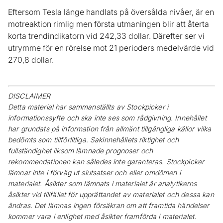
Eftersom Tesla länge handlats på översålda nivåer, är en
motreaktion rimlig men första utmaningen blir att återta
korta trendindikatorn vid 242,33 dollar. Därefter ser vi
utrymme för en rörelse mot 21 perioders medelvärde vid
270,8 dollar.
DISCLAIMER
Detta material har sammanställts av Stockpicker i
informationssyfte och ska inte ses som rådgivning. Innehållet
har grundats på information från allmänt tillgängliga källor vilka
bedömts som tillförlitliga. Sakinnehållets riktighet och
fullständighet liksom lämnade prognoser och
rekommendationen kan således inte garanteras. Stockpicker
lämnar inte i förväg ut slutsatser och eller omdömen i
materialet. Åsikter som lämnats i materialet är analytikerns
åsikter vid tillfället för upprättandet av materialet och dessa kan
ändras. Det lämnas ingen försäkran om att framtida händelser
kommer vara i enlighet med åsikter framförda i materialet.