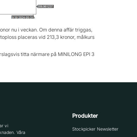
ronor nu i veckan. Om denna affär triggas,
Stoploss placeras vid 213,3 kronor, målkurs
rslagsvis titta närmare på MINILONG EPI 3
Produkter
r vi
Stockpicker Newsletter
knaden. Våra