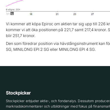
Vi kommer att köpa Epiroc om aktien tar sig upp till 226 k
kommer vi att öka positionen på 221,7 samt 217,4 kronor. 
blir 251,7 kronor.
Den som föredrar position via hävstångsinstrument kan fö
SG, MINILONG EPI 2 SG eller MINILONG EPI 4 SG.
Stockpicker
Stockpicker erbjuder aktie-, och fondanalys. Dessutom producera
marknadskommentarer och utbildningar med fokus på finansmar