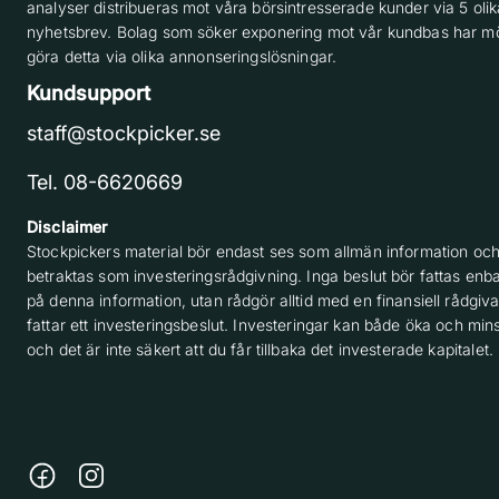
analyser distribueras mot våra börsintresserade kunder via 5 olik
nyhetsbrev. Bolag som söker exponering mot vår kundbas har möj
göra detta via olika annonseringslösningar.
Kundsupport
staff@stockpicker.se
Tel. 08-6620669
Disclaimer
Stockpickers material bör endast ses som allmän information och
betraktas som investeringsrådgivning. Inga beslut bör fattas enba
på denna information, utan rådgör alltid med en finansiell rådgiv
fattar ett investeringsbeslut. Investeringar kan både öka och min
och det är inte säkert att du får tillbaka det investerade kapitalet.