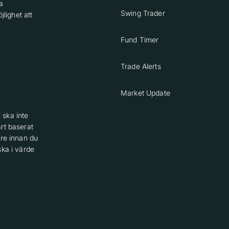
a
Swing Trader
lighet att
Fund Timer
Trade Alerts
Market Update
 ska inte
rt baserat
are innan du
ska i värde