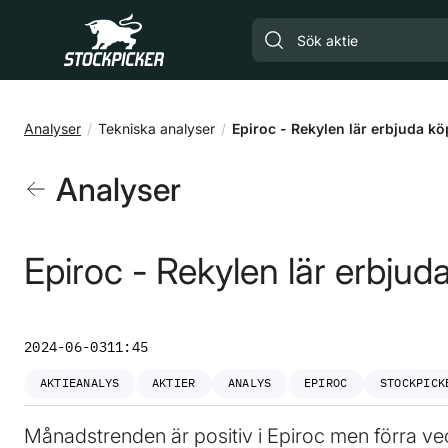
Gå till huvudinnehåll
Analyser
Tekniska analyser
Epiroc - Rekylen lär erbjuda k
Analyser
Epiroc - Rekylen lär erbjud
2024-06-03
11:45
AKTIEANALYS
AKTIER
ANALYS
EPIROC
STOCKPICK
Månadstrenden är positiv i Epiroc men förra v