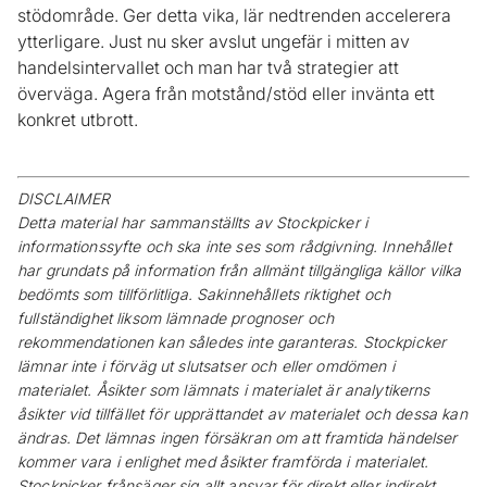
stödområde. Ger detta vika, lär nedtrenden accelerera
ytterligare. Just nu sker avslut ungefär i mitten av
handelsintervallet och man har två strategier att
överväga. Agera från motstånd/stöd eller invänta ett
konkret utbrott.
DISCLAIMER
Detta material har sammanställts av Stockpicker i
informationssyfte och ska inte ses som rådgivning. Innehållet
har grundats på information från allmänt tillgängliga källor vilka
bedömts som tillförlitliga. Sakinnehållets riktighet och
fullständighet liksom lämnade prognoser och
rekommendationen kan således inte garanteras. Stockpicker
lämnar inte i förväg ut slutsatser och eller omdömen i
materialet. Åsikter som lämnats i materialet är analytikerns
åsikter vid tillfället för upprättandet av materialet och dessa kan
ändras. Det lämnas ingen försäkran om att framtida händelser
kommer vara i enlighet med åsikter framförda i materialet.
Stockpicker frånsäger sig allt ansvar för direkt eller indirekt