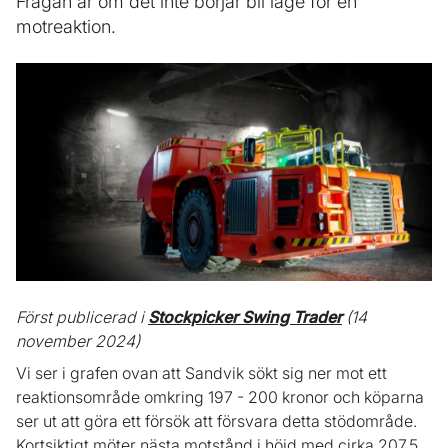
Frågan är om det inte börjar bli läge för en
motreaktion.
Först publicerad i
Stockpicker Swing Trader
(14
november 2024)
Vi ser i grafen ovan att Sandvik sökt sig ner mot ett
reaktionsområde omkring 197 - 200 kronor och köparna
ser ut att göra ett försök att försvara detta stödområde.
Kortsiktigt möter nästa motstånd i höjd med cirka 207,5