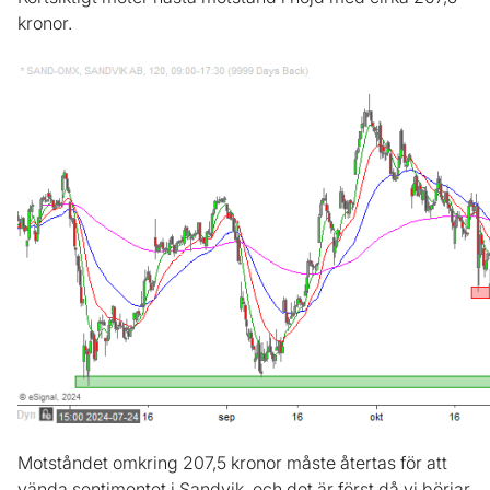
kronor.
Motståndet omkring 207,5 kronor måste återtas för att
vända sentimentet i Sandvik, och det är först då vi börjar