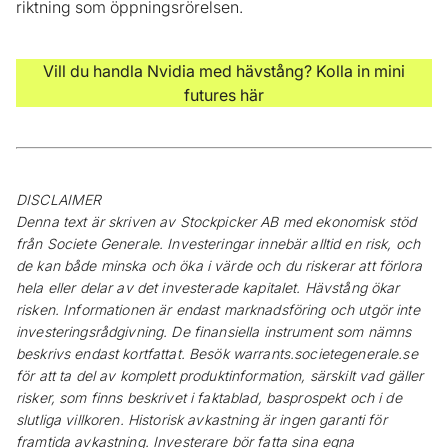
riktning som öppningsrörelsen.
Vill du handla Nvidia med hävstång? Kolla in mini
futures här
DISCLAIMER
Denna text är skriven av Stockpicker AB med ekonomisk stöd
från Societe Generale. Investeringar innebär alltid en risk, och
de kan både minska och öka i värde och du riskerar att förlora
hela eller delar av det investerade kapitalet. Hävstång ökar
risken. Informationen är endast marknadsföring och utgör inte
investeringsrådgivning. De finansiella instrument som nämns
beskrivs endast kortfattat. Besök warrants.societegenerale.se
för att ta del av komplett produktinformation, särskilt vad gäller
risker, som finns beskrivet i faktablad, basprospekt och i de
slutliga villkoren. Historisk avkastning är ingen garanti för
framtida avkastning. Investerare bör fatta sina egna