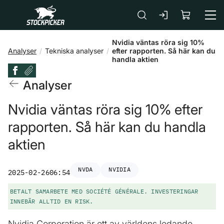
Gå till huvudinnehåll
Nvidia väntas röra sig 10%
Analyser
Tekniska analyser
efter rapporten. Så här kan du
handla aktien
Analyser
Nvidia väntas röra sig 10% efter
rapporten. Så här kan du handla
aktien
NVDA
NVIDIA
2025-02-26
06:54
BETALT SAMARBETE MED SOCIÉTÉ GÉNÉRALE. INVESTERINGAR
INNEBÄR ALLTID EN RISK.
Nvidia Corporation är ett av världens ledande