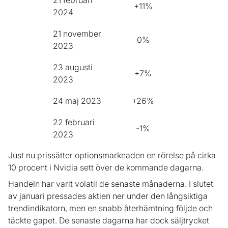
21 februari
+11%
2024
21 november
0%
2023
23 augusti
+7%
2023
24 maj 2023
+26%
22 februari
-1%
2023
Just nu prissätter optionsmarknaden en rörelse på cirka
10 procent i Nvidia sett över de kommande dagarna.
Handeln har varit volatil de senaste månaderna. I slutet
av januari pressades aktien ner under den långsiktiga
trendindikatorn, men en snabb återhämtning följde och
täckte gapet. De senaste dagarna har dock säljtrycket