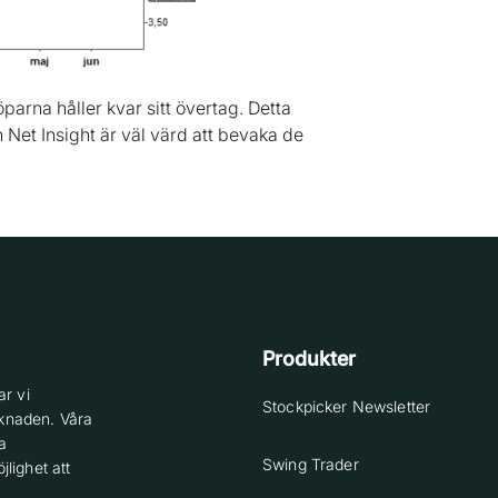
parna håller kvar sitt övertag. Detta
 Net Insight är väl värd att bevaka de
Produkter
r vi
Stockpicker Newsletter
knaden. Våra
a
Swing Trader
lighet att