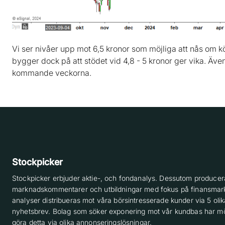
Vi ser nivåer upp mot 6,5 kronor som möjliga att nås om kö
bygger dock på att stödet vid 4,8 - 5 kronor ger vika. Även
kommande veckorna.
Stockpicker
Stockpicker erbjuder aktie-, och fondanalys. Dessutom producera
marknadskommentarer och utbildningar med fokus på finansmar
analyser distribueras mot våra börsintresserade kunder via 5 olik
nyhetsbrev. Bolag som söker exponering mot vår kundbas har möj
göra detta via olika annonseringslösningar.