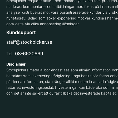
Stockpicker erbjuder aktie-, och fondanalys. Dessutom producera
marknadskommentarer och utbildningar med fokus på finansmar
analyser distribueras mot våra börsintresserade kunder via 5 olik
nyhetsbrev. Bolag som söker exponering mot vår kundbas har möj
göra detta via olika annonseringslösningar.
Kundsupport
staff@stockpicker.se
Tel. 08-6620669
Disclaimer
Stockpickers material bör endast ses som allmän information och
betraktas som investeringsrådgivning. Inga beslut bör fattas enba
på denna information, utan rådgör alltid med en finansiell rådgiv
fattar ett investeringsbeslut. Investeringar kan både öka och min
och det är inte säkert att du får tillbaka det investerade kapitalet.