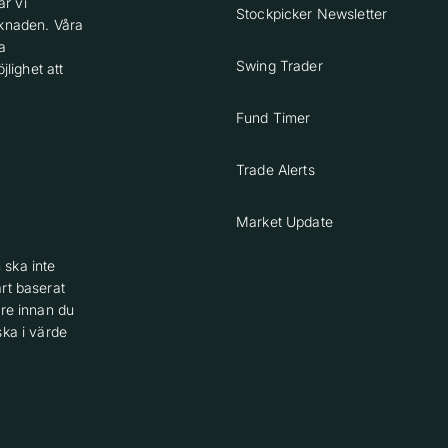
r vi
Stockpicker Newsletter
knaden. Våra
a
Swing Trader
lighet att
Fund Timer
Trade Alerts
Market Update
 ska inte
rt baserat
are innan du
ska i värde