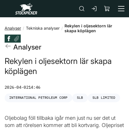
Gå till huvudinnehåll
Rekylen i oljesektorn lär
Analyser
Tekniska analyser
skapa köplägen
Analyser
Rekylen i oljesektorn lär skapa
köplägen
2026-04-02
14:46
INTERNATIONAL PETROLEUM CORP
SLB
SLB LIMITED
Oljebolag föll tillbaka igår men just nu ser det ut
som att rörelsen kommer att bli kortvarig. Oljepriset