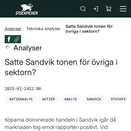
Gå till huvudinnehåll
Satte Sandvik tonen för
Analyser
Tekniska analyser
övriga i sektorn?
Analyser
Satte Sandvik tonen för övriga i
sektorn?
2025-01-24
12:00
AKTIEANALYS
AKTIER
ANALYS
SANDVIK
STOCKPICK
Köparna dominerade handeln i Sandvik igår då
marknaden tog emot rapporten positivt. Vid