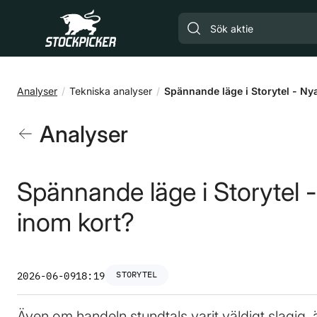
Gå till huvudinnehåll
Analyser
Tekniska analyser
Spännande läge i Storytel - Ny
Analyser
Spännande läge i Storytel 
inom kort?
STORYTEL
2026-06-09
18:19
Även om handeln stundtals varit väldigt slagig