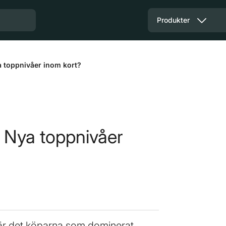
Produkter
a toppnivåer inom kort?
- Nya toppnivåer
, är det köparna som dominerat