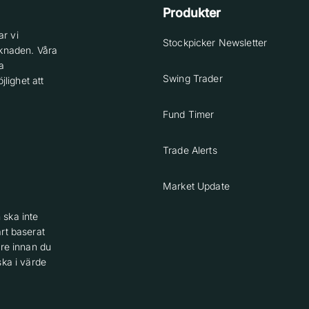
Produkter
r vi
Stockpicker Newsletter
knaden. Våra
a
Swing Trader
lighet att
Fund Timer
Trade Alerts
Market Update
 ska inte
rt baserat
are innan du
ska i värde