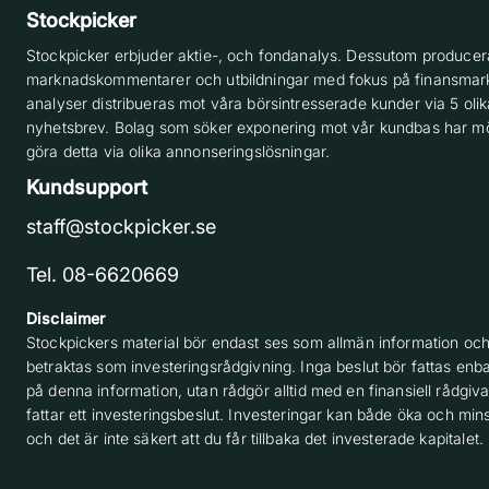
Stockpicker
Stockpicker erbjuder aktie-, och fondanalys. Dessutom producera
marknadskommentarer och utbildningar med fokus på finansmar
analyser distribueras mot våra börsintresserade kunder via 5 olik
nyhetsbrev. Bolag som söker exponering mot vår kundbas har möj
göra detta via olika annonseringslösningar.
Kundsupport
staff@stockpicker.se
Tel. 08-6620669
Disclaimer
Stockpickers material bör endast ses som allmän information och
betraktas som investeringsrådgivning. Inga beslut bör fattas enba
på denna information, utan rådgör alltid med en finansiell rådgiv
fattar ett investeringsbeslut. Investeringar kan både öka och min
och det är inte säkert att du får tillbaka det investerade kapitalet.