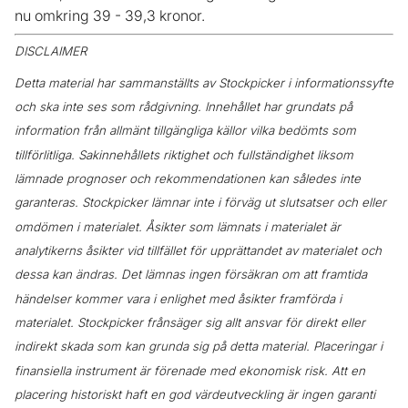
nu omkring 39 - 39,3 kronor.
DISCLAIMER
Detta material har sammanställts av Stockpicker i informationssyfte
och ska inte ses som rådgivning. Innehållet har grundats på
information från allmänt tillgängliga källor vilka bedömts som
tillförlitliga. Sakinnehållets riktighet och fullständighet liksom
lämnade prognoser och rekommendationen kan således inte
garanteras. Stockpicker lämnar inte i förväg ut slutsatser och eller
omdömen i materialet. Åsikter som lämnats i materialet är
analytikerns åsikter vid tillfället för upprättandet av materialet och
dessa kan ändras. Det lämnas ingen försäkran om att framtida
händelser kommer vara i enlighet med åsikter framförda i
materialet. Stockpicker frånsäger sig allt ansvar för direkt eller
indirekt skada som kan grunda sig på detta material. Placeringar i
finansiella instrument är förenade med ekonomisk risk. Att en
placering historiskt haft en god värdeutveckling är ingen garanti