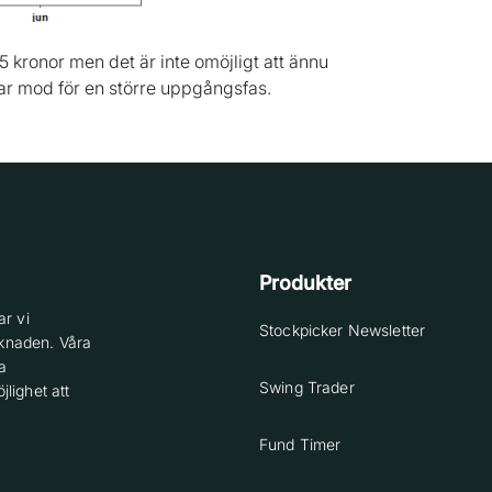
 kronor men det är inte omöjligt att ännu
tar mod för en större uppgångsfas.
Produkter
r vi
Stockpicker Newsletter
knaden. Våra
a
Swing Trader
lighet att
Fund Timer