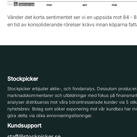
Vänder det korta sentimentet ser vi en uppsida mot 84 - 85
en tid av konsoliderande rörelser krävs innan köparna fat
Stockpicker
Stockpicker erbjuder aktie-, och fondanalys. Dessutom producera
marknadskommentarer och utbildningar med fokus på finansmar
analyser distribueras mot våra börsintresserade kunder via 5 olik
nyhetsbrev. Bolag som söker exponering mot vår kundbas har möj
göra detta via olika annonseringslösningar.
Kundsupport
staff@stockpicker.se